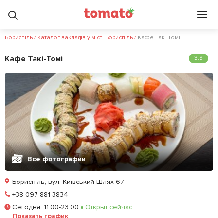
Бориспіль
/
Каталог закладів у місті Бориспіль
/
Кафе Такі-Томі
Кафе Такі-Томі
3.6
Все фотографии
Бориспіль, вул. Київський Шлях 67
Позвонить
+38 097 881 3834
Сегодня
:
11:00-23:00
Открыт сейчас
Залишити відгук
У закладки
Показать график