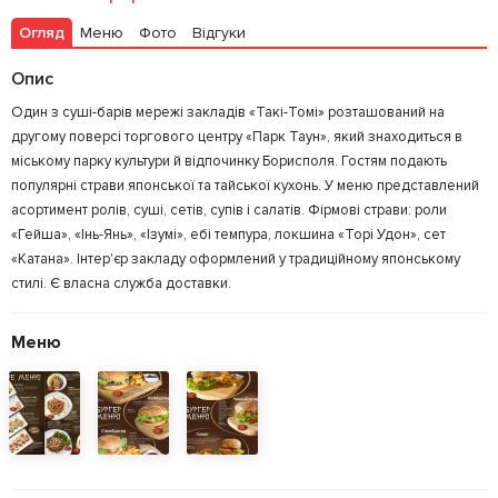
Огляд
Меню
Фото
Відгуки
Опис
Один з суші-барів мережі закладів «Такі-Томі» розташований на
другому поверсі торгового центру «Парк Таун», який знаходиться в
міському парку культури й відпочинку Борисполя. Гостям подають
популярні страви японської та тайської кухонь. У меню представлений
асортимент ролів, суші, сетів, супів і салатів. Фірмові страви: роли
«Гейша», «Інь-Янь», «Ізумі», ебі темпура, локшина «Торі Удон», сет
«Катана». Інтер'єр закладу оформлений у традиційному японському
стилі. Є власна служба доставки.
Меню