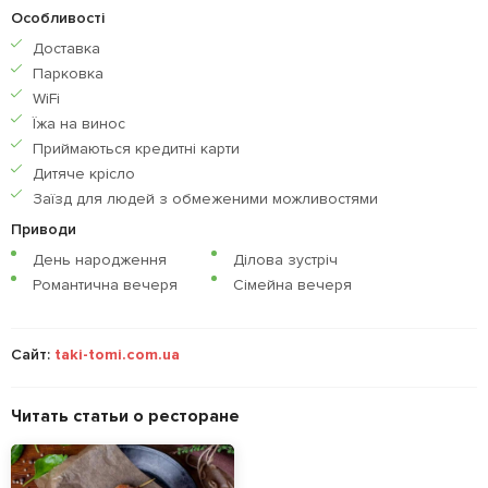
Особливості
Доставка
Парковка
WiFi
Їжа на винос
Приймаються кредитнi карти
Дитяче крісло
Заїзд для людей з обмеженими можливостями
Приводи
День народження
Ділова зустріч
Романтична вечеря
Сімейна вечеря
Сайт:
taki-tomi.com.ua
Читать статьи о ресторане