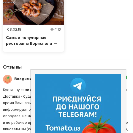
08.02.18
4113
Самые популярные
рестораны Борисполя —
топ-5
Отзывы
2
Владимир Д.
Кухня - ну сами судите, рыба на Филадельфии Эби - почти отсутствует.
Доставка - будьте очень аккуратны, и внимательны, к тому, какое
время Вам называет "манагер", иначе, через 2-3 дня, Вас
информируют о том, что - "сам дурак". А не доставка, которая
опоздала, не менеджер, который позвонил через 3 дня (в выходной,
и не рабочее время). Выводы делайте самостоятельно, иначе будете
виноваты Вы (как гости), а не контора - как заведение. Для которого,