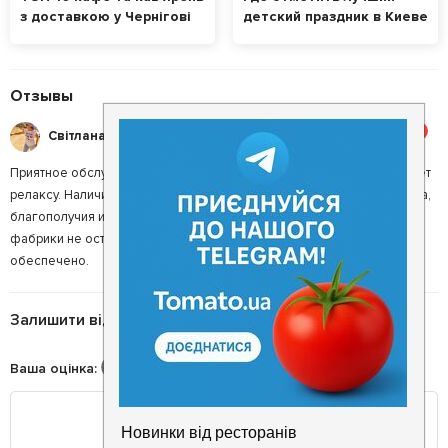
з доставкою у Чернігові
детский праздник в Киеве
Отзывы
5
Світлана О.
Приятное обслуживание, вкусные десерты, атмосфера способствует
релаксу. Наличие книжных изданий дополняют атмосферу комфорта,
благополучия и любви. Отличный шоколад и сувенирная продукция
фабрики не оставит вас равнодушными, хорошее настроение
обеспечено.
Залишити відгук
Ваша оцінка
: