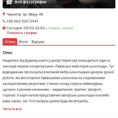
Все фотографии
Чернігів, пр. Миру 45
Заказать онлайн
+38 063 920 0441
Сегодня
:
09:00-22:00
Открыт сейчас
Позвонить
Показать график
Огляд
Фото
Відгуки
Залишити відгук
У закладки
Опис
Недалеко від Будинку книги у центрі Чернігова знаходиться один із
закладів мережі кондитерських «Львівська майстерня шоколаду». Тут
відвідувачам пропонується великий вибір шоколадних цукерок ручної
роботи, які виготовлені львівськими шоколатьє за старовинними
засекреченими рецептами. У меню понад сорока найменувань
цукерок з різними начинками – марципанові, праліне, трюфелі,
горіхові. У карті напоїв представлені авторські шоколадні коктейлі,
кава, какао, чаї. Гості можуть купити будь-які вподоба...
Читати все