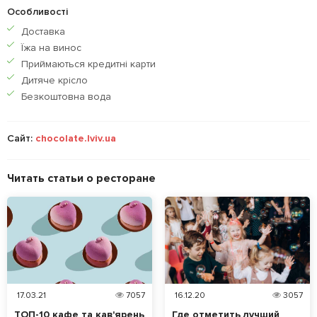
Особливості
Доставка
Їжа на винос
Приймаються кредитнi карти
Дитяче крісло
Безкоштовна вода
Сайт:
chocolate.lviv.ua
Читать статьи о ресторане
17.03.21
7057
16.12.20
3057
ТОП-10 кафе та кав'ярень
Где отметить лучший