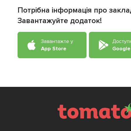
Потрібна інформація про закла
Завантажуйте додаток!
Завантажте у
Доступ
App Store
Google