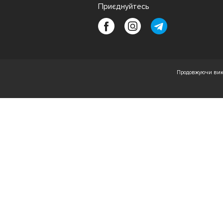
Приєднуйтесь
Продовжуючи вико