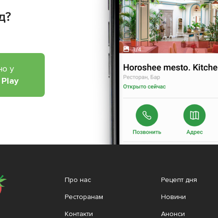
д?
но у
 Play
Про нас
Рецепт дня
Ресторанам
Новини
Контакти
Анонси