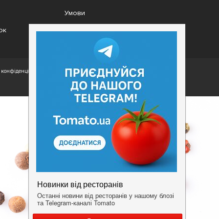
Умови
ок
конфіденційності.