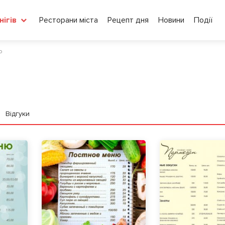
Ресторани міста
Рецепт дня
Новини
Події
нігів
ю
Відгуки