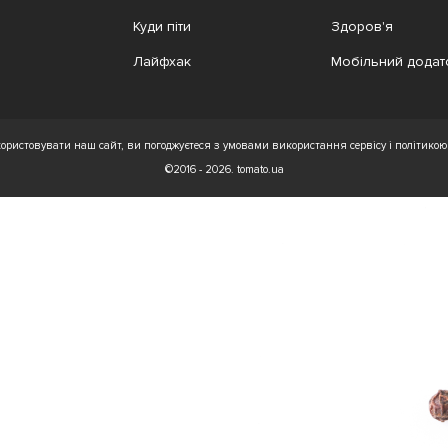
Куди піти
Здоров'я
Лайфхак
Мобільний додат
ристовувати наш сайт, ви погоджуєтеся з умовами використання сервісу і політикою 
©2016 - 2026. tomato.ua