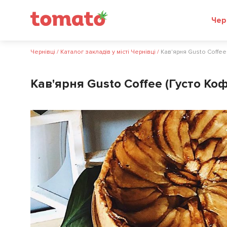
Чер
Чернівці
/
Каталог закладів у місті Чернівці
/
Кав'ярня Gusto Coffee
Кав'ярня Gusto Coffee (Густо Коф