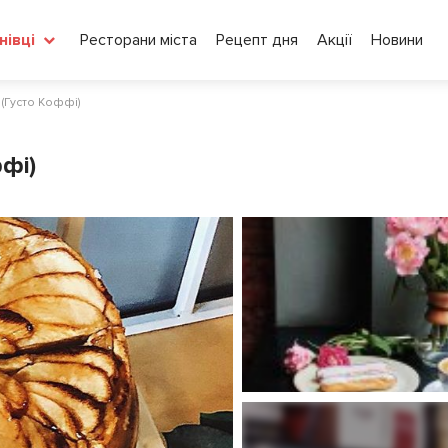
Ресторани міста
Рецепт дня
Акції
Новини
нівці
 (Густо Коффі)
фі)