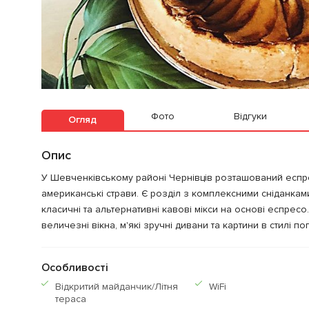
Фото
Відгуки
Огляд
Опис
У Шевченківському районі Чернівців розташований еспре
американські страви. Є розділ з комплексними сніданками
класичні та альтернативні кавові мікси на основі еспресо. 
величезні вікна, м'які зручні дивани та картини в стилі поп
Особливості
Відкритий майданчик/Літня
WiFi
тераса