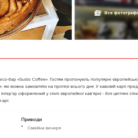
Все фотограф
со-бар «Gusto Coffee». Гостям пропонують популярні європейські
, які можна замовляти на протязі всього дня. У кавовій карті пред
Інтер'єр оформлений у стилі європейкої кав'ярні - білі цегляні стіни
-арт.
Приводи
Сімейна вечеря