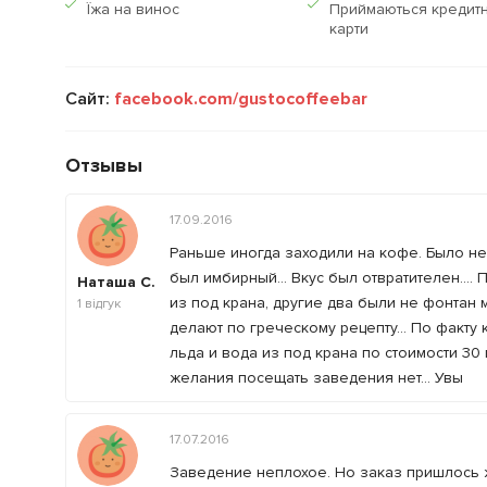
Їжа на винос
Приймаються кредитн
карти
Сайт:
facebook.com/gustocoffeebar
Отзывы
17.09.2016
Раньше иногда заходили на кофе. Было неп
был имбирный... Вкус был отвратителен...
Наташа С.
из под крана, другие два были не фонтан 
1
відгук
делают по греческому рецепту... По факту
льда и вода из под крана по стоимости 30
желания посещать заведения нет... Увы
17.07.2016
Заведение неплохое. Но заказ пришлось ж