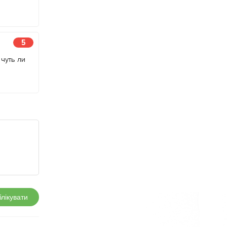
5
чуть ли
лікувати