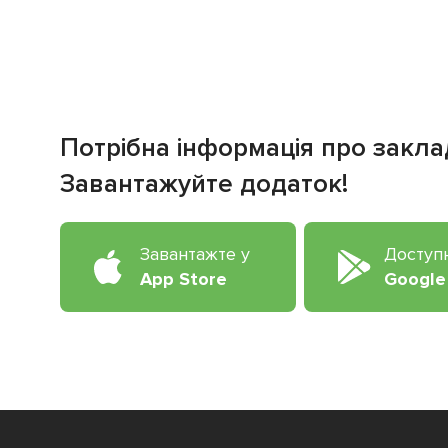
Потрібна інформація про закла
Завантажуйте додаток!
Завантажте у
Доступ
App Store
Google