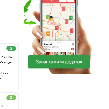
2
 из них
кой воды
 как
убика
е
3
него.