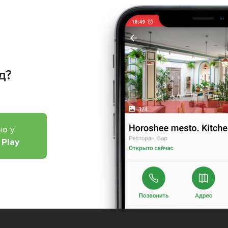
д?
но у
 Play