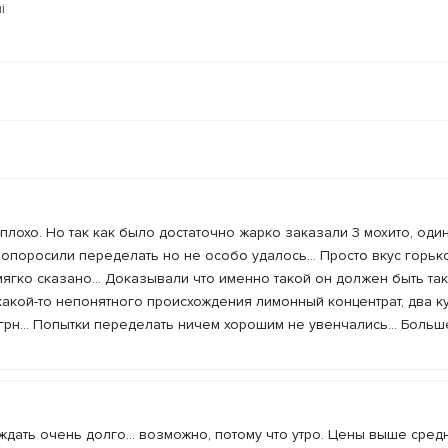
i
лохо. Но так как было достаточно жарко заказали 3 мохито, один
. Попоросили переделать но не особо удалось... Просто вкус горь
мягко сказано... Доказывали что именно такой он должен быть так
 какой-то непонятного происхождения лимонный концентрат, два к
 грн... Попытки переделать ничем хорошим не увенчались... Больш
дать очень долго... возможно, потому что утро. Цены выше сред