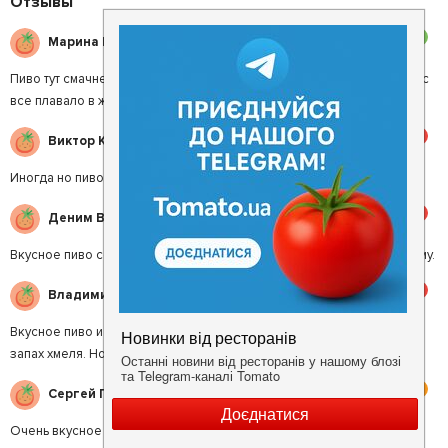
Отзывы
3
Марина К.
Пиво тут смачне але замовили тарілку до пива за 200 грн то був ужас
все плавало в жиру на смак ще гірша її краще тут не замовляти.
5
Виктор К.
Иногда но пиво там так себе
5
Деним В.
Вкусное пиво собственного производства и отличные закуски к нему.
5
Владимир В.
Вкусное пиво и кренделя.Первых пару мин бросается в нос реский
запах хмеля. Но потом даже нравится.
4
Сергей П.
Очень вкусное пиво, но над уютом нужно еще работать ребятам.