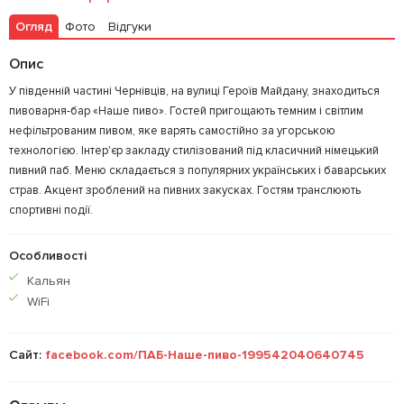
Огляд
Фото
Відгуки
Опис
У південній частині Чернівців, на вулиці Героїв Майдану, знаходиться
пивоварня-бар «Наше пиво». Гостей пригощають темним і світлим
нефільтрованим пивом, яке варять самостійно за угорською
технологією. Інтер'єр закладу стилізований під класичний німецький
пивний паб. Меню складається з популярних українських і баварських
страв. Акцент зроблений на пивних закусках. Гостям транслюють
спортивні події.
Особливості
Кальян
WiFi
Сайт:
facebook.com/ПАБ-Наше-пиво-199542040640745