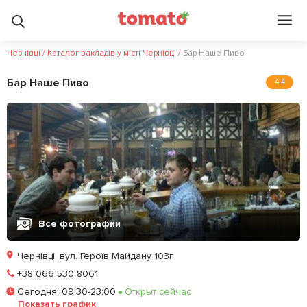
Чернівці
/
Каталог закладів у місті Чернівці
/
Бар Наше Пиво
Бар Наше Пиво
4.4
Все фотографии
Чернівці, вул. Героїв Майдану 103г
Позвонить
+38 066 530 8061
Сегодня
:
09:30-23:00
Открыт сейчас
Залишити відгук
У закладки
Показать график