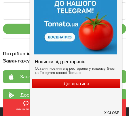
Опублікувати
Потрібна інформація про заклад?
Завантажуйте додаток!
Завантажте у
App Store
Доступно у
Google Play
Залишити відгук
Позвонить
У закладки
Про нас
Рецепт дня