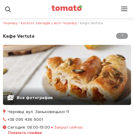
Чернівці
/
Каталог закладів у місті Чернівці
/
Кафе Vertuta
Кафе Vertuta
?
Все фотографии
Чернівці, вул. Заньковецької 11⠀⠀⠀ ⠀⠀
Позвонить
+38 095 436 9001
Сегодня
:
08:00-19:00
Закрыт сейчас
Залишити відгук
У закладки
Показать график