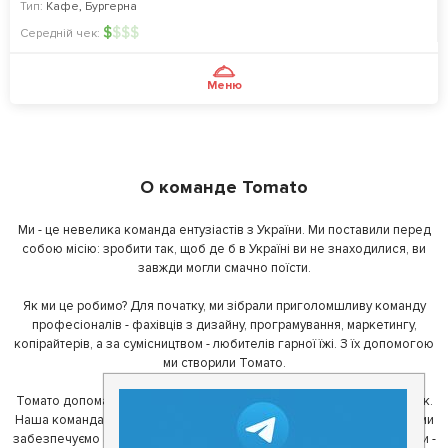
Тип:
Кафе
,
Бургерна
$
$
$
$
Середній чек:
Меню
О команде Tomato
Ми - це невелика команда ентузіастів з України. Ми поставили перед
собою місію: зробити так, щоб де б в Україні ви не знаходилися, ви
завжди могли смачно поїсти.
Як ми це робимо? Для початку, ми зібрали приголомшливу команду
професіоналів - фахівців з дизайну, програмування, маркетингу,
копірайтерів, а за сумісництвом - любителів гарної їжі. З їх допомогою
ми створили Томато.
Томато допомагає своїм користувачам знайти цікаві місця неподалік.
Наша команда регулярно зв'язується з ресторанами - таким чином ми
забезпечуємо актуальність інформації. Друга частина нашої команди -