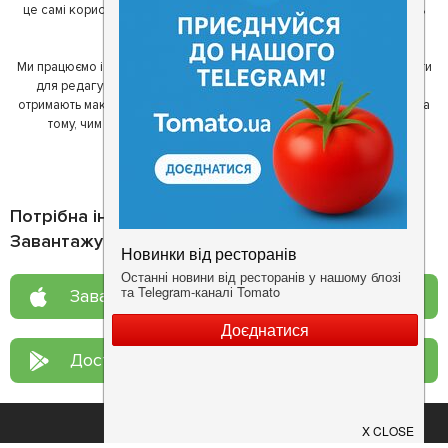
це самі користувачі, які діляться своїми враженнями і допомагають
один одному у виборі кращих місць.
Ми працюємо і з ресторанами. Для них ми надаємо зручні інструменти
для редагування інформації про себе - в результаті відвідувачі
отримають максимум інформації, а ресторан зможе зосередитися на
тому, чим він любить займатися більше всього - смачній їжі.
Потрібна інформація про заклад?
Завантажуйте додаток!
Завантажте у
App Store
Доступно у
Google Play