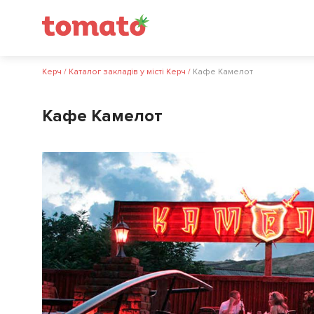
Керч
/
Каталог закладів у місті Керч
/
Кафе Камелот
Кафе Камелот