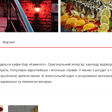
Відгуки
одиться кафе-бар «Камелот». Оригінальний інтер'єр закладу відтво
ують популярні європейські і японські страви. У меню є розділ з 
озроблене дитяче меню. В алкогольній карті є асортимент ексклю
нцювальні та тематичні вечірки.