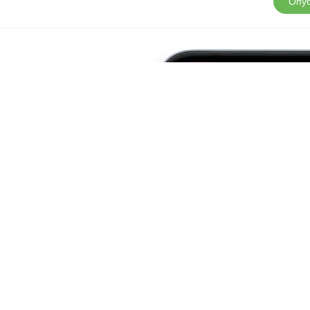
Опуб
д?
но у
 Play