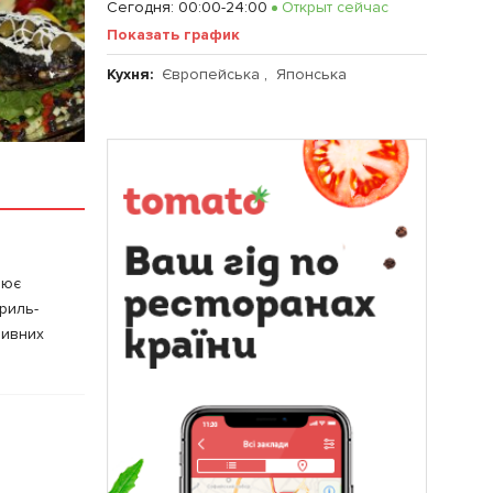
Сегодня
:
00:00-24:00
Открыт сейчас
Показать график
Кухня:
Європейська
,
Японська
рює
гриль-
зивних