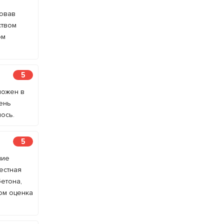
товав
ством
ом
5
ложен в
чень
лось.
5
ние
естная
бетона,
ом оценка