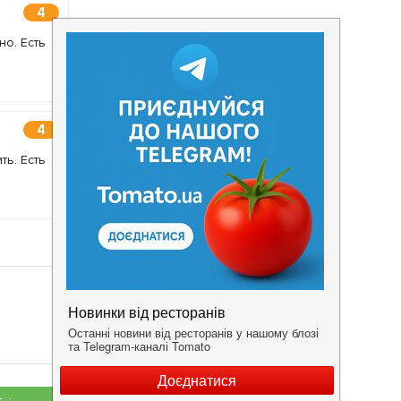
4
но. Есть
4
ь. Есть