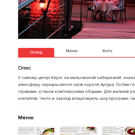
Меню
Фото
Огляд
Опис
У самому центрі Керчі, на мальовничій набережній, знах
атмосферу середньовіччя часів короля Артура. Гостям гот
стравами, а також комплексними обідами. Для малюків р
коктейлів. Часто в закладі влаштовують шоу-програми, та
Меню