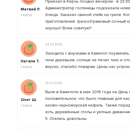
Приехал в Керчь поздно вечером - в 23:30
Администратор гостиницы подсказала номе
Матвей Р.
блюда. Заказал свиной стейк на гриле. К
1
відгук
приготовления: трехсотграмовый сочный ку
хорошо! Всем советую!!
24.07.2016
Заходила с внучками в Камелот поужинать
тени деревьев, солнце не печет, тихо и сп
Натали Т.
вкусно, спасибо поварам. Цены нас устрои
1
відгук
19.07.2016
Были в Камелоте в мае 2016 года на День
положительное, что было главным для нас
Олег Ш.
азово-черноморская кефаль. Также порадов
1
відгук
есть деревянные столы и уютные диванчик
5. Отались довольны.