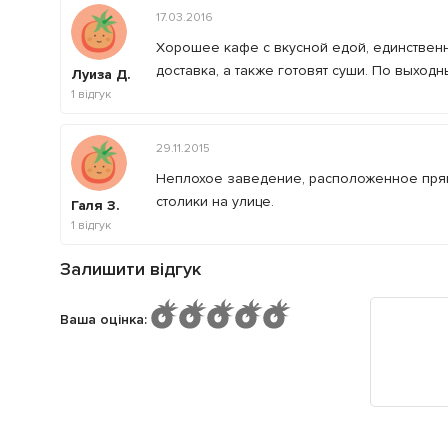
17.03.2016
Хорошее кафе с вкусной едой, единственно
доставка, а также готовят суши. По выход
Луиза Д.
1
відгук
29.11.2015
Неплохое заведение, расположенное прямо
столики на улице.
Галя З.
1
відгук
Залишити відгук
Ваша оцінка
: