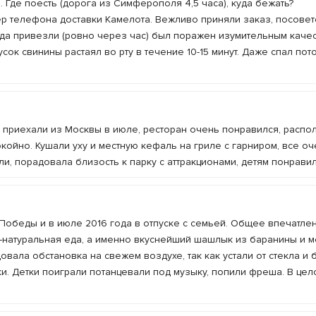
. Где поесть (дорога из Симферополя 4,5 часа), куда бежать?
р телефона доставки Камелота. Вежливо приняли заказ, посове
огда привезли (ровно через час) был поражен изумительным каче
сок свинины растаял во рту в течение 10-15 минут. Даже спал пот
, приехали из Москвы в июле, ресторан очень понравился, распо
окойно. Кушали уху и местную кефаль на гриле с гарниром, все о
ли, порадовала близость к парку с аттракционами, детям понрави
 Победы и в июле 2016 года в отпуске с семьей. Общее впечатле
-натуральная еда, а именно вкуснейший шашлык из баранины и м
ала обстановка на свежем воздухе, так как устали от стекла и 
и. Детки поиграли потанцевали под музыку, попили фреша. В цел