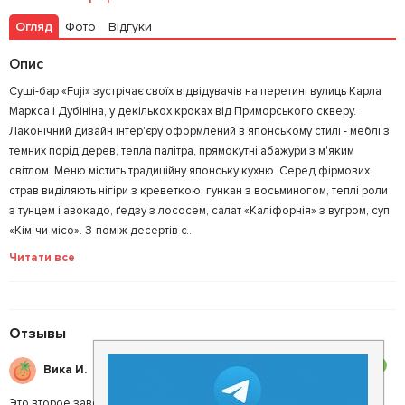
Огляд
Фото
Відгуки
Опис
Суші-бар «Fuji» зустрічає своїх відвідувачів на перетині вулиць Карла
Маркса і Дубініна, у декількох кроках від Приморського скверу.
Лаконічний дизайн інтер'єру оформлений в японському стилі - меблі з
темних порід дерев, тепла палітра, прямокутні абажури з м'яким
світлом. Меню містить традиційну японську кухню. Серед фірмових
страв виділяють нігіри з креветкою, гункан з восьминогом, теплі роли
з тунцем і авокадо, ґедзу з лососем, салат «Каліфорнія» з вугром, суп
«Кім-чи місо». З-поміж десертів є...
Читати все
Отзывы
3
Вика И.
Это второе заведение в Керчи которую не смогу и не буду