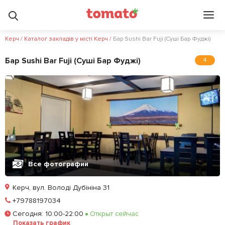
Керч
/
Каталог закладів у місті Керч
/
Бар Sushi Bar Fuji (Суші Бар Фуджі)
Бар Sushi Bar Fuji (Суші Бар Фуджі)
4
Все фотографии
Керч, вул. Володі Дубініна 31
Позвонить
+79788197034
Сегодня
:
10:00-22:00
Открыт сейчас
Залишити відгук
У закладки
Показать график