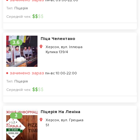
пн-вс 09:00-22:00
Тип:
Піцерія
$
$
$
$
Середній чек:
Піца Челентано
3.6
Херсон, вул. Іллюша
Кулика 139/4
зачинено зараз
пн-вс 10:00-22:00
Тип:
Піцерія
$
$
$
$
Середній чек:
Піцерія На Леніна
3
Херсон, вул. Грецька
51