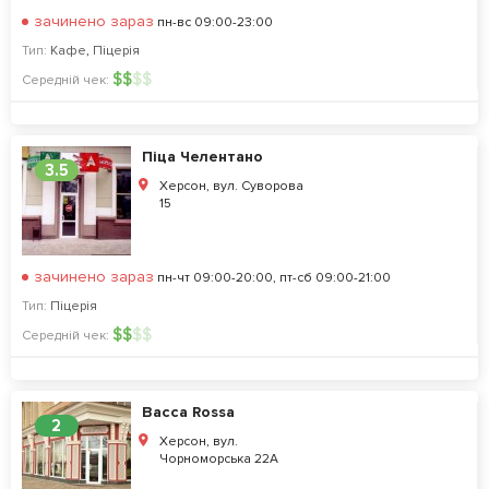
зачинено зараз
пн-вс 09:00-23:00
Тип:
Кафе
,
Піцерія
$
$
$
$
Середній чек:
Піца Челентано
3.5
Херсон, вул. Суворова
15
зачинено зараз
пн-чт 09:00-20:00, пт-сб 09:00-21:00
Тип:
Піцерія
$
$
$
$
Середній чек:
Bacca Rossa
2
Херсон, вул.
Чорноморська 22А