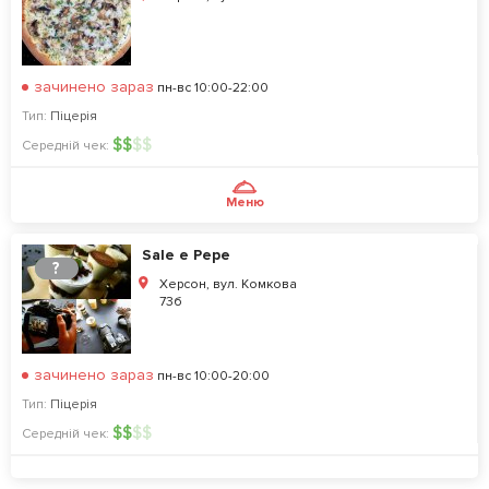
зачинено зараз
пн-вс 10:00-22:00
Тип:
Піцерія
$
$
$
$
Середній чек:
Меню
Sale e Pepe
?
Херсон, вул. Комкова
73б
зачинено зараз
пн-вс 10:00-20:00
Тип:
Піцерія
$
$
$
$
Середній чек: