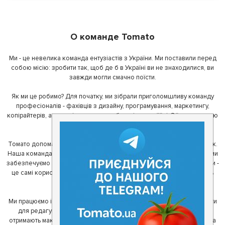
О команде Tomato
Ми - це невелика команда ентузіастів з України. Ми поставили перед
собою місію: зробити так, щоб де б в Україні ви не знаходилися, ви
завжди могли смачно поїсти.
Як ми це робимо? Для початку, ми зібрали приголомшливу команду
професіоналів - фахівців з дизайну, програмування, маркетингу,
копірайтерів, а за сумісництвом - любителів гарної їжі. З їх допомогою
ми створили Томато.
Томато допомагає своїм користувачам знайти цікаві місця неподалік.
Наша команда регулярно зв'язується з ресторанами - таким чином ми
забезпечуємо актуальність інформації. Друга частина нашої команди -
це самі користувачі, які діляться своїми враженнями і допомагають
один одному у виборі кращих місць.
Ми працюємо і з ресторанами. Для них ми надаємо зручні інструменти
для редагування інформації про себе - в результаті відвідувачі
отримають максимум інформації, а ресторан зможе зосередитися на