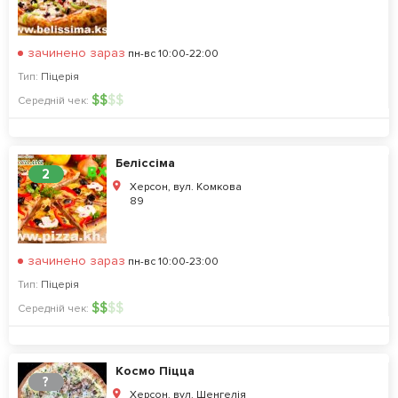
зачинено зараз
пн-вс 10:00-22:00
Тип:
Піцерія
$
$
$
$
Середній чек:
Беліссіма
2
Херсон, вул. Комкова
89
зачинено зараз
пн-вс 10:00-23:00
Тип:
Піцерія
$
$
$
$
Середній чек:
Космо Піцца
?
Херсон, вул. Шенгелія