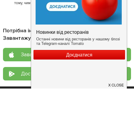
тому, чим він любить займатися більше всього - смачній їжі.
Потрібна інформація про заклад?
Завантажуйте додаток!
Завантажте у
App Store
Доступно у
Google Play
Про нас
Рецепт дня
Ресторанам
Новини
Контакти
Анонси