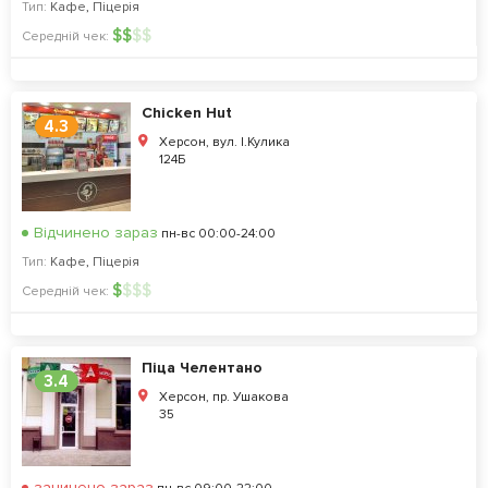
Тип:
Кафе
,
Піцерія
$
$
$
$
Середній чек:
Chicken Hut
4.3
Херсон, вул. І.Кулика
124Б
Відчинено зараз
пн-вс 00:00-24:00
Тип:
Кафе
,
Піцерія
$
$
$
$
Середній чек:
Піца Челентано
3.4
Херсон, пр. Ушакова
35
зачинено зараз