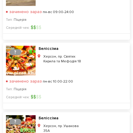
зачинено зараз
пн-вс 09:00-24:00
Тип:
Піцерія
$
$
$
$
Середній чек:
Беліссіма
?
Херсон, пр. Святих
Кирила та Мефодія 18
зачинено зараз
пн-вс 10:00-22:00
Тип:
Піцерія
$
$
$
$
Середній чек:
Беліссіма
?
Херсон, пр. Ушакова
35А