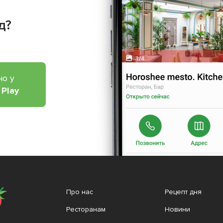
д?
но у
 Play
Про нас
Рецепт дня
Ресторанам
Новини