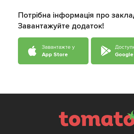
Потрібна інформація про закла
Завантажуйте додаток!
Завантажте у
Доступ
App Store
Google