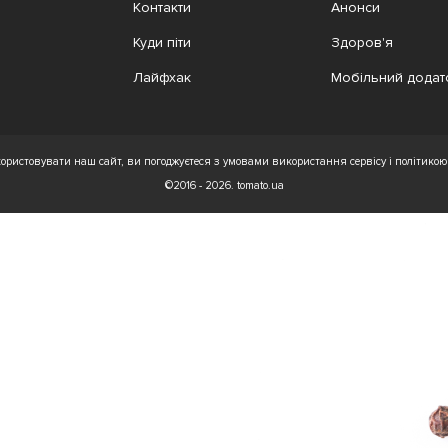
Контакти
Анонси
Куди піти
Здоров'я
Лайфхак
Мобільний додат
ристовувати наш сайт, ви погоджуєтеся з умовами використання сервісу і політикою 
©2016 - 2026. tomato.ua