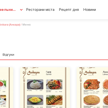
Ресторани міста
Рецепт дня
Новини
Хмельницький
nkara (Анкара)
/
Меню
Відгуки