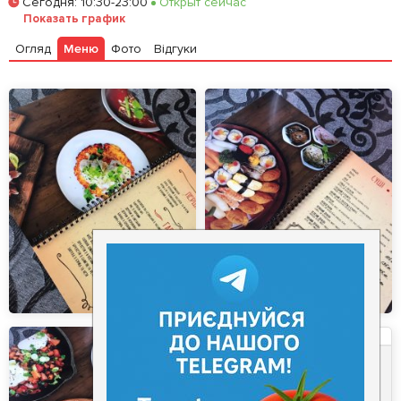
Сегодня
:
10:30-23:00
Открыт сейчас
Залишити відгук
У закладки
Показать график
Огляд
Меню
Фото
Відгуки