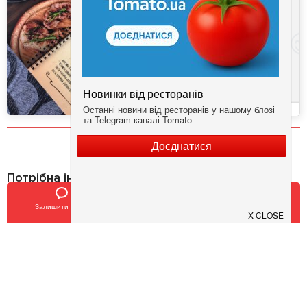
Потрібна інформація про заклад?
Завантажуйте додаток!
Залишити відгук
Позвонить
У закладки
Завантажте у
App Store
Доступно у
Google Play