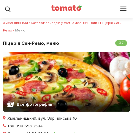
Хмельницький
/
Каталог закладів у місті Хмельницький
/
Піцерія Сан-
Ремо
/
Меню
Піцерія Сан-Ремо, меню
3.7
Все фотографии
Хмельницький, вул. Зарічанська 16
Позвонить
+38 098 653 2584