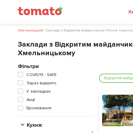
Хмельницький
/
Заклади з Відкритим майданчиком/Літнею терасо
Заклади з Відкритим майданчик
Хмельницькому
Фільтри
COVID19 - SAFE
Відкритий майда
Зараз відкрито
У закладках
Акції
Бронювання
Кухня: