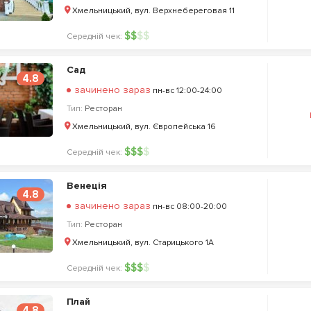
Хмельницький, вул. Верхнебереговая 11
$
$
$
$
Середній чек:
Сад
4.8
зачинено зараз
пн-вс 12:00-24:00
Тип:
Ресторан
Хмельницький, вул. Європейська 16
$
$
$
$
Середній чек:
Венеція
4.8
зачинено зараз
пн-вс 08:00-20:00
Тип:
Ресторан
Хмельницький, вул. Старицького 1А
$
$
$
$
Середній чек:
Плай
4.8