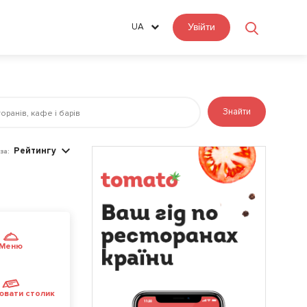
UA
Увійти
Знайти
Рейтингу
за:
Меню
ювати столик