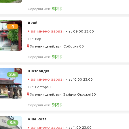
$
$
$
$
Середній чек:
Акай
4
зачинено зараз
пн-вс 09:00-23:00
Тип:
Бар
Хмельницький, вул. Соборна 60
$
$
$
$
Середній чек:
Шотландія
3.6
зачинено зараз
пн-вс 10:00-23:00
Тип:
Ресторан
Хмельницький, вул. Західно-Окружні 50
$
$
$
$
Середній чек:
Villa Roza
3.5
зачинено зараз
пн-вс 11:00-23:00