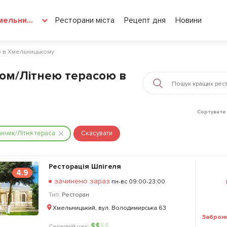
Ресторани міста
Рецепт дня
Новини
Хмельницький
ю в Хмельницькому
ом/Літнею терасою в
Сортувати 
нчик/Літня тераса
Скасувати
Ресторація Шпігеля
4.9
зачинено зараз
пн-вс 09:00-23:00
Тип:
Ресторан
Хмельницький, вул. Володимирська 63
Заброн
$
$
$
$
Середній чек: