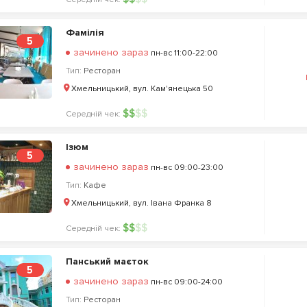
Фамілія
5
зачинено зараз
пн-вс 11:00-22:00
Тип:
Ресторан
Хмельницький, вул. Кам'янецька 50
$
$
$
$
Середній чек:
Ізюм
5
зачинено зараз
пн-вс 09:00-23:00
Тип:
Кафе
Хмельницький, вул. Івана Франка 8
$
$
$
$
Середній чек:
Панський маєток
5
зачинено зараз
пн-вс 09:00-24:00
Тип:
Ресторан