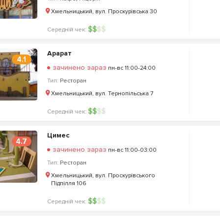
Хмельницький, вул. Проскурівська 30
$
$
$
$
Середній чек:
Арарат
4.1
зачинено зараз
пн-вс 11:00-24:00
Тип:
Ресторан
Хмельницький, вул. Тернопільська 7
$
$
$
$
Середній чек:
Цимес
4.7
зачинено зараз
пн-вс 11:00-03:00
Тип:
Ресторан
Хмельницький, вул. Проскурівського
Підпілля 106
$
$
$
$
Середній чек: