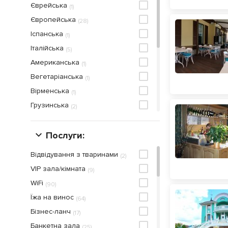
Єврейська
(
1
)
Європейська
(
28
)
Іспанська
(
1
)
Італійська
(
5
)
Американська
(
1
)
Вегетаріанська
(
1
)
Вірменська
(
1
)
Грузинська
(
2
)
Піца
(
3
)
Стейк-хаус
Послуги:
(
1
)
Суші
(
3
)
Відвідування з тваринами
(
2
)
Східнa
(
1
)
VIP зала/кімната
(
9
)
Східноєвропейська
(
2
)
WiFi
(
90
)
Тайська
(
1
)
Їжа на винос
(
64
)
Українська
(
16
)
Бiзнес-ланч
(
17
)
Фаст-фуд
(
1
)
Банкетна зала
(
25
)