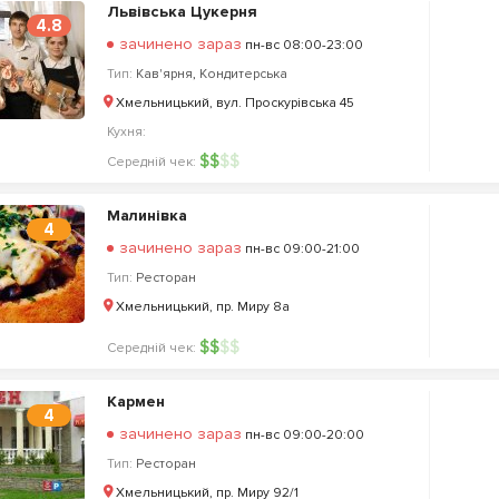
Львівська Цукерня
4.8
зачинено зараз
пн-вс 08:00-23:00
Тип:
Кав'ярня
,
Кондитерська
Хмельницький, вул. Проскурівська 45
Кухня:
$
$
$
$
Середній чек:
Малинівка
4
зачинено зараз
пн-вс 09:00-21:00
Тип:
Ресторан
Хмельницький, пр. Миру 8а
$
$
$
$
Середній чек:
Кармен
4
зачинено зараз
пн-вс 09:00-20:00
Тип:
Ресторан
Хмельницький, пр. Миру 92/1