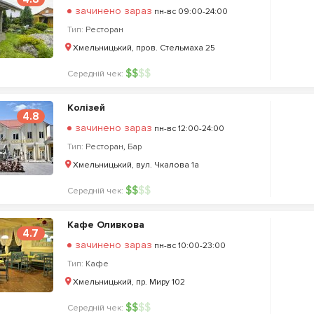
зачинено зараз
пн-вс 09:00-24:00
Тип:
Ресторан
Хмельницький, пров. Стельмаха 25
$
$
$
$
Середній чек:
Колізей
4.8
зачинено зараз
пн-вс 12:00-24:00
Тип:
Ресторан
,
Бар
Хмельницький, вул. Чкалова 1а
$
$
$
$
Середній чек:
Кафе Оливкова
4.7
зачинено зараз
пн-вс 10:00-23:00
Тип:
Кафе
Хмельницький, пр. Миру 102
$
$
$
$
Середній чек: