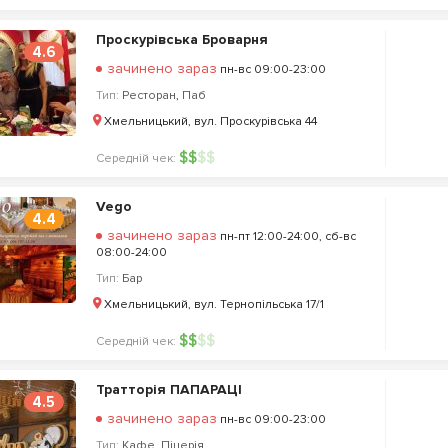
Проскурівська Броварня
4.6
зачинено зараз
пн-вс 09:00-23:00
Тип:
Ресторан
,
Паб
Хмельницький, вул. Проскурівська 44
$
$
$
$
Середній чек:
Vego
4.4
зачинено зараз
пн-пт 12:00-24:00, сб-вс
08:00-24:00
Тип:
Бар
Хмельницький, вул. Тернопільська 17/1
$
$
$
$
Середній чек:
Тратторія ПАПАРАЦІ
4.5
зачинено зараз
пн-вс 09:00-23:00
Тип:
Кафе
,
Піцерія