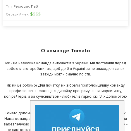
Тип:
Ресторан
,
Паб
$
$
$
$
Середній чек:
О команде Tomato
Ми - це невелика команда ентузіастів з України. Ми поставили перед
собою місію: зробити так, щоб де б в Україні ви не знаходилися, ви
завжди могли смачно поїсти.
Як ми це робимо? Для початку, ми зібрали приголомшливу команду
професіоналів - фахівців з дизайну, програмування, маркетингу,
копірайтерів, а за сумісництвом - любителів гарної їжі. З їх допомогою
ми створили Томато.
Томато допомагає своїм користувачам знайти цікаві місця неподалік.
Наша команда регулярно зв'язується з ресторанами - таким чином ми
забезпечуємо актуальність інформації. Друга частина нашої команди -
це самі користувачі, які діляться своїми враженнями і допомагають