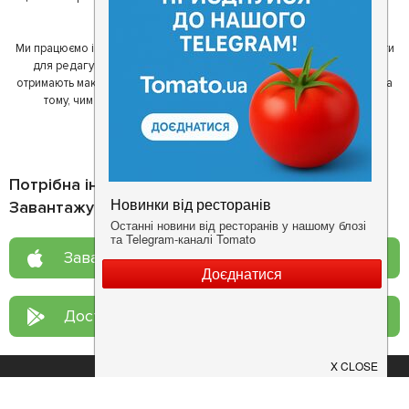
один одному у виборі кращих місць.
Ми працюємо і з ресторанами. Для них ми надаємо зручні інструменти
для редагування інформації про себе - в результаті відвідувачі
отримають максимум інформації, а ресторан зможе зосередитися на
тому, чим він любить займатися більше всього - смачній їжі.
Потрібна інформація про заклад?
Завантажуйте додаток!
Завантажте у
App Store
Доступно у
Google Play