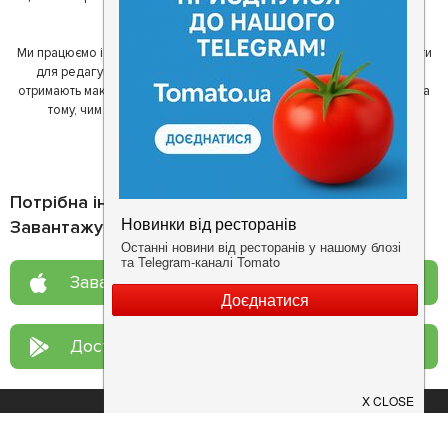
один одному у виборі кращих місць.
Ми працюємо і з ресторанами. Для них ми надаємо зручні інструменти
для редагування інформації про себе - в результаті відвідувачі
отримають максимум інформації, а ресторан зможе зосередитися на
тому, чим він любить займатися більше всього - смачній їжі.
Потрібна інформація про заклад?
Завантажуйте додаток!
Завантажте у
App Store
Доступно у
Google Play