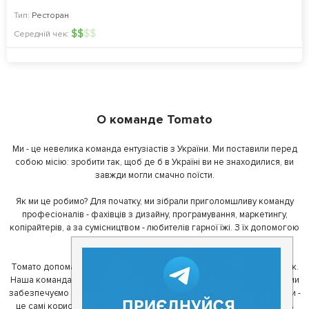
Тип:
Ресторан
$
$
$
$
Середній чек:
О команде Tomato
Ми - це невелика команда ентузіастів з України. Ми поставили перед
собою місію: зробити так, щоб де б в Україні ви не знаходилися, ви
завжди могли смачно поїсти.
Як ми це робимо? Для початку, ми зібрали приголомшливу команду
професіоналів - фахівців з дизайну, програмування, маркетингу,
копірайтерів, а за сумісництвом - любителів гарної їжі. З їх допомогою
ми створили Томато.
Томато допомагає своїм користувачам знайти цікаві місця неподалік.
Наша команда регулярно зв'язується з ресторанами - таким чином ми
забезпечуємо актуальність інформації. Друга частина нашої команди -
це самі користувачі, які діляться своїми враженнями і допомагають