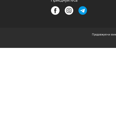
Приєднуйтесь
Продовжуючи вико