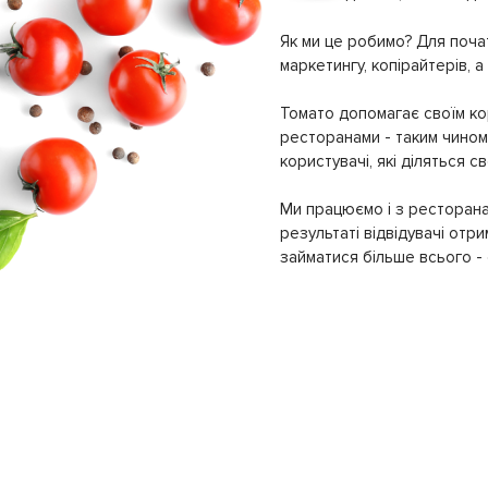
Як ми це робимо? Для почат
маркетингу, копірайтерів, а
Томато допомагає своїм кор
ресторанами - таким чином 
користувачі, які діляться 
Ми працюємо і з ресторана
результаті відвідувачі отр
займатися більше всього - с