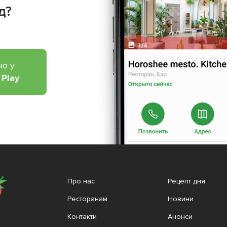
д?
но у
 Play
Про нас
Рецепт дня
Ресторанам
Новини
Контакти
Анонси