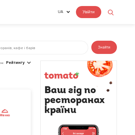
UA
Увійти
Знайти
Рейтингу
за:
Меню