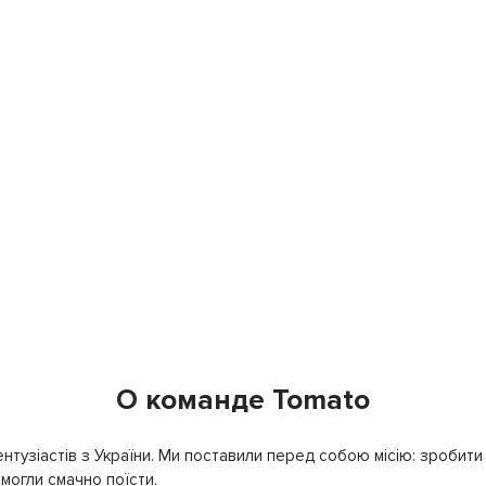
О команде Tomato
нтузіастів з України. Ми поставили перед собою місію: зробити т
могли смачно поїсти.