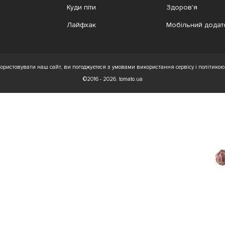
Куди піти
Здоров'я
Лайфхак
Мобільний додат
ристовувати наш сайт, ви погоджуєтеся з умовами використання сервісу і політикою 
©2016 - 2026. tomato.ua