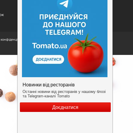
Умови
ок
конфіденційності.