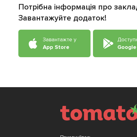
Потрібна інформація про закла
Завантажуйте додаток!
Завантажте у
Доступ
App Store
Google