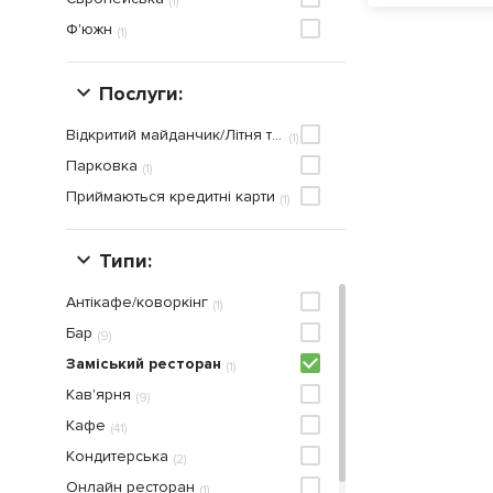
(
1
)
Ф'южн
(
1
)
Послуги:
Відкритий майданчик/Літня тераса
(
1
)
Парковка
(
1
)
Приймаються кредитнi карти
(
1
)
Типи:
Антікафе/коворкінг
(
1
)
Бар
(
9
)
Заміський ресторан
(
1
)
Кав'ярня
(
9
)
Кафе
(
41
)
Кондитерська
(
2
)
Онлайн ресторан
(
1
)