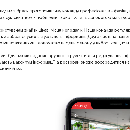
ку, ми зібрали приголомшливу команду професіоналів - фахівців
 за сумісництвом - любителів гарної їжі. З їх допомогою ми ство
истувачам знайти цікаві місця неподалік. Наша команда регуляр
ми забезпечуємо актуальність інформації. Друга частина нашої 
своїми враженнями і допомагають один одному у виборі кращих мі
ми. Для них ми надаємо зручні інструменти для редагування інф
имають максимум інформації, а ресторан зможе зосередитися на 
мачній їжі.