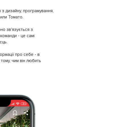
 з дизайну, програмування,
рили Томато.
но зв'язується з
команди - це самі
сць.
ормації про себе - в
тому, чим він любить