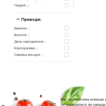
Піцерія
(
11
)
Рестобар
(
1
)
Ресторан
Приводи:
(
45
)
Банкети
(
1
)
Весілля
(
1
)
День народження
(
1
)
Корпоративи
(
1
)
Сімейна вечеря
(
1
)
Ми - це невелика команда е
не знаходилися, ви завжди 