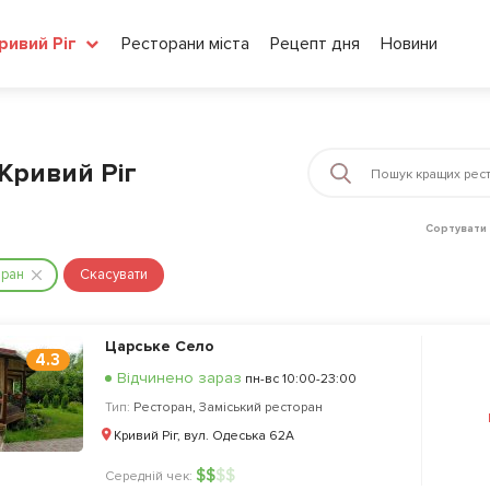
Ресторани міста
Рецепт дня
Новини
ривий Ріг
 Кривий Ріг
Сортувати 
оран
Скасувати
Царське Село
4.3
Відчинено зараз
пн-вс 10:00-23:00
Тип:
Ресторан
,
Заміський ресторан
Кривий Ріг, вул. Одеська 62А
$
$
$
$
Середній чек: