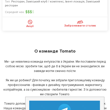
Тип:
Ресторан
,
Заміський клуб / комплекс
,
Івент-локація
,
Заміський
ресторан
$
$
$
$
Середній чек:
Забронювати столик
Акції
О команде Tomato
Ми - це невелика команда ентузіастів з України. Ми поставили перед
собою місію: зробити так, щоб де б в Україні ви не знаходилися, ви
завжди могли смачно поїсти.
Як ми це робимо? Для початку, ми зібрали приголомшливу команду
професіоналів - фахівців з дизайну, програмування, маркетингу,
копірайтерів, а за сумісництвом - любителів гарної їжі. З їх допомогою
ми створили Томато.
Томато допомагає своїм користувачам знайти цікаві місця неподалік.
Наша команда регулярно зв'язується з ресторанами - таким чином ми