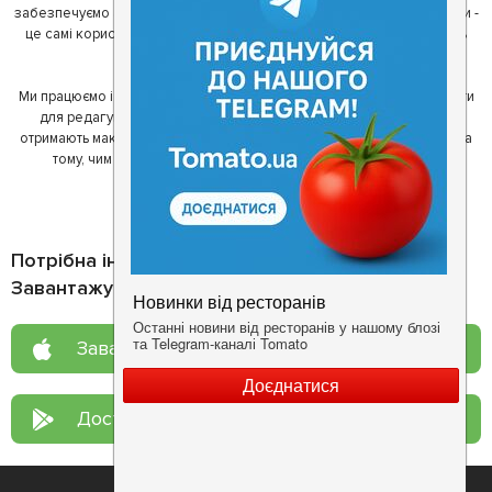
забезпечуємо актуальність інформації. Друга частина нашої команди -
це самі користувачі, які діляться своїми враженнями і допомагають
один одному у виборі кращих місць.
Ми працюємо і з ресторанами. Для них ми надаємо зручні інструменти
для редагування інформації про себе - в результаті відвідувачі
отримають максимум інформації, а ресторан зможе зосередитися на
тому, чим він любить займатися більше всього - смачній їжі.
Потрібна інформація про заклад?
Завантажуйте додаток!
Завантажте у
App Store
Доступно у
Google Play