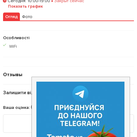
Сегодня
:
10:00-19:00
Закрыт сейчас
Залишити відгук
У закладки
Показать график
Огляд
Фото
Особливості
WiFi
Отзывы
Залишити відгук
Ваша оцінка
: