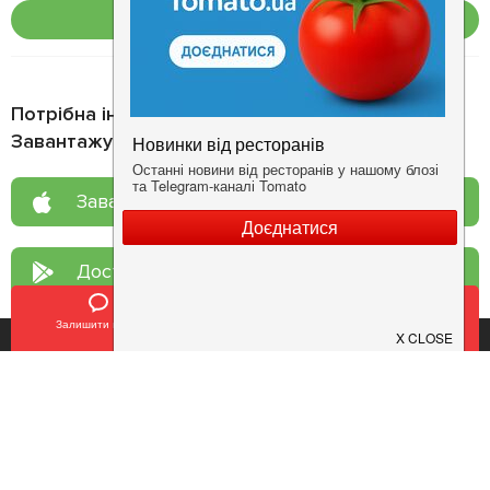
Опублікувати
Потрібна інформація про заклад?
Завантажуйте додаток!
Завантажте у
App Store
Доступно у
Google Play
Залишити відгук
Позвонить
У закладки
Про нас
Рецепт дня
Ресторанам
Новини
Контакти
Анонси