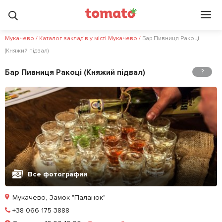
Мукачево
/
Каталог закладів у місті Мукачево
/
Бар Пивниця Ракоці
(Княжий підвал)
Бар Пивниця Ракоці (Княжий підвал)
?
Все фотографии
Мукачево, Замок "Паланок"
Позвонить
+38 066 175 3888