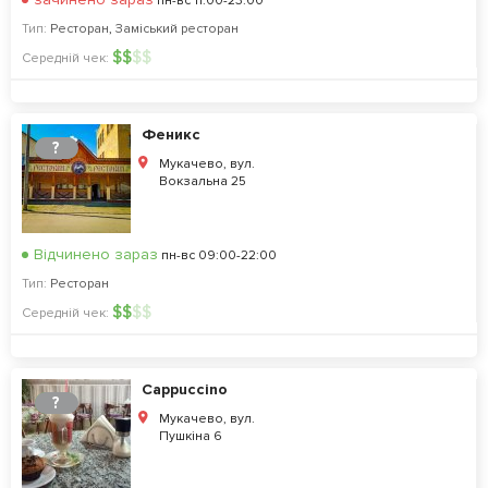
пн-вс 11:00-23:00
Тип:
Ресторан
,
Заміський ресторан
$
$
$
$
Середній чек:
Феникс
?
Мукачево, вул.
Вокзальна 25
Відчинено зараз
пн-вс 09:00-22:00
Тип:
Ресторан
$
$
$
$
Середній чек:
Cappuccino
?
Мукачево, вул.
Пушкіна 6