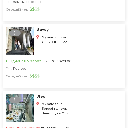
Тип:
Заміський ресторан
$
$
$
$
Середній чек:
Savoy
?
Мукачево, вул.
Лермонтова 33
Відчинено зараз
пн-вс 10:00-23:00
Тип:
Ресторан
$
$
$
$
Середній чек:
Леон
?
Мукачево, с.
Березінка, вул.
Виноградна 19 а
зачинено зараз