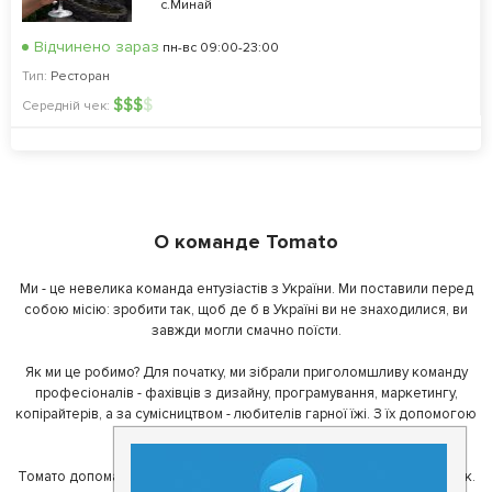
с.Минай
Відчинено зараз
пн-вс 09:00-23:00
Тип:
Ресторан
$
$
$
$
Середній чек:
О команде Tomato
Ми - це невелика команда ентузіастів з України. Ми поставили перед
собою місію: зробити так, щоб де б в Україні ви не знаходилися, ви
завжди могли смачно поїсти.
Як ми це робимо? Для початку, ми зібрали приголомшливу команду
професіоналів - фахівців з дизайну, програмування, маркетингу,
копірайтерів, а за сумісництвом - любителів гарної їжі. З їх допомогою
ми створили Томато.
Томато допомагає своїм користувачам знайти цікаві місця неподалік.