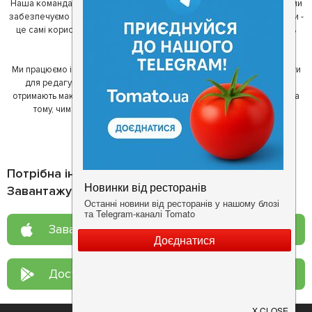
Наша команда регулярно зв'язується з ресторанами - таким чином ми
забезпечуємо актуальність інформації. Друга частина нашої команди -
це самі користувачі, які діляться своїми враженнями і допомагають
один одному у виборі кращих місць.
Ми працюємо і з ресторанами. Для них ми надаємо зручні інструменти
для редагування інформації про себе - в результаті відвідувачі
отримають максимум інформації, а ресторан зможе зосередитися на
тому, чим він любить займатися більше всього - смачній їжі.
Потрібна інформація про заклад?
Завантажуйте додаток!
Завантажте у
App Store
Доступно у
Google Play