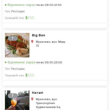
Відчинено зараз
пн-вс 08:00-21:00
Тип:
Ресторан
$
$
$
$
Середній чек:
Big Ben
?
Мукачево, вул. Миру
72
Відчинено зараз
пн-вс 09:30-23:00
Тип:
Ресторан
$
$
$
$
Середній чек:
Наталі
?
Мукачево, вул.
Транспортних
будівельників 6а,