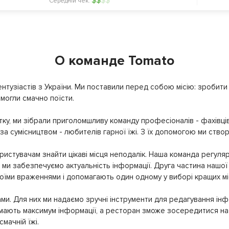
$
$
$
$
Середній чек:
О команде Tomato
нтузіастів з України. Ми поставили перед собою місію: зробити т
могли смачно поїсти.
ку, ми зібрали приголомшливу команду професіоналів - фахівців
 за сумісництвом - любителів гарної їжі. З їх допомогою ми ство
истувачам знайти цікаві місця неподалік. Наша команда регуляр
ми забезпечуємо актуальність інформації. Друга частина нашої 
своїми враженнями і допомагають один одному у виборі кращих мі
ми. Для них ми надаємо зручні інструменти для редагування інф
имають максимум інформації, а ресторан зможе зосередитися на 
мачній їжі.