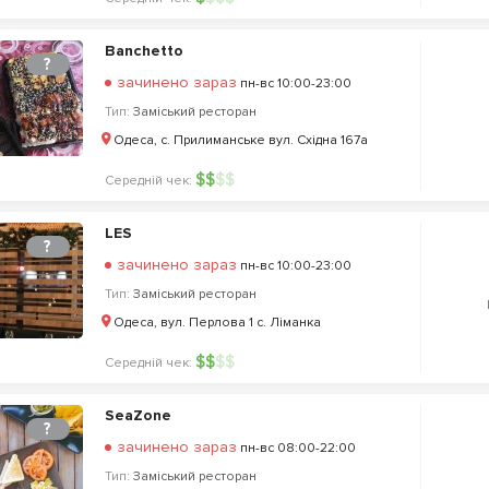
Banchetto
?
зачинено зараз
пн-вс 10:00-23:00
Тип:
Заміський ресторан
Одеса, c. Прилиманське вул. Східна 167а
$
$
$
$
Середній чек:
LES
?
зачинено зараз
пн-вс 10:00-23:00
Тип:
Заміський ресторан
Одеса, вул. Перлова 1 с. Ліманка
$
$
$
$
Середній чек:
SeaZone
?
зачинено зараз
пн-вс 08:00-22:00
Тип:
Заміський ресторан