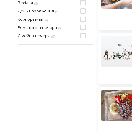
Весілля
(
3
)
Піцерія
(
59
)
День народження
(
4
)
Рестобар
(
6
)
Корпоративи
(
4
)
Ресторан
(
401
)
Романтична вечеря
(
1
)
Ресторан швидкого харчування
(
1
)
Сімейна вечеря
(
6
)