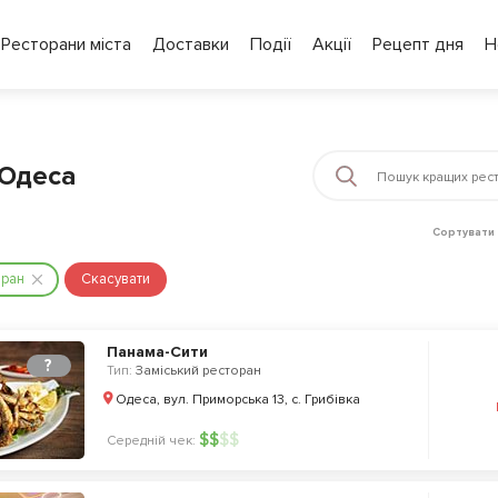
Ресторани міста
Доставки
Події
Акції
Рецепт дня
Н
 Одеса
Сортувати 
оран
Скасувати
Панама-Сити
?
Тип:
Заміський ресторан
Одеса, вул. Приморська 13, с. Грибівка
$
$
$
$
Середній чек: