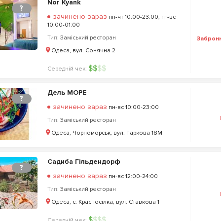
Nor Kyank
?
зачинено зараз
пн-чт 10:00-23:00, пт-вс
10:00-01:00
Тип:
Заміський ресторан
Заброн
Одеса, вул. Сонячна 2
$
$
$
$
Середній чек:
Дель МОРЕ
?
зачинено зараз
пн-вс 10:00-23:00
Тип:
Заміський ресторан
Одеса, Чорноморськ, вул. паркова 18М
Садиба Гільдендорф
?
зачинено зараз
пн-вс 12:00-24:00
Тип:
Заміський ресторан
Одеса, с. Красносілка, вул. Ставкова 1
$
$
$
$
Середній чек: