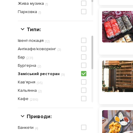
Жива музика
(
1
)
Парковка
(
1
)
Приймаються кредитнi карти
(
2
)
Сніданок
Типи:
(
3
)
Івент-локація
(
12
)
Антікафе/коворкінг
(
3
)
Бар
(
231
)
Бургерна
(
2
)
Заміський ресторан
(
9
)
Кав'ярня
(
95
)
Кальянна
(
2
)
Кафе
(
286
)
Кейтерінг
(
11
)
Кондитерська
Приводи:
(
48
)
Онлайн ресторан
(
26
)
Банкети
(
4
)
Паб
(
30
)