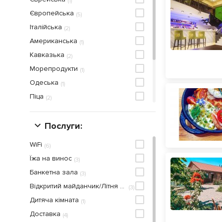
(
1
)
Європейська
(
5
)
Італійська
(
2
)
Американська
(
1
)
Кавказька
(
2
)
Морепродукти
(
1
)
Одеська
(
1
)
Піца
(
2
)
Рибна
(
2
)
Суші
Послуги:
(
2
)
Українська
(
1
)
WiFi
(
6
)
Хоспер
(
1
)
Їжа на винос
(
3
)
Японська
(
2
)
Банкетна зала
(
3
)
Відкритий майданчик/Літня тераса
(
3
)
Дитяча кiмната
(
1
)
Доставка
(
4
)