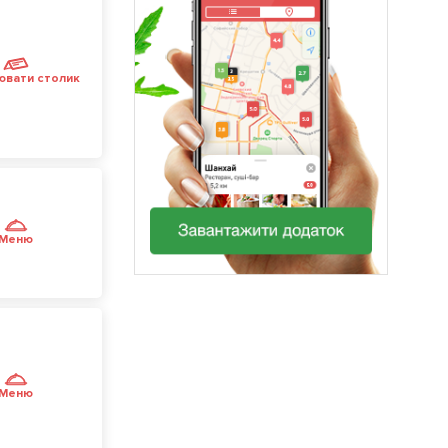
ювати столик
Меню
Меню