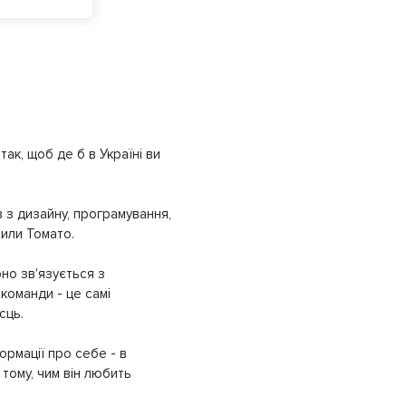
ак, щоб де б в Україні ви
 з дизайну, програмування,
рили Томато.
но зв'язується з
команди - це самі
сць.
ормації про себе - в
тому, чим він любить