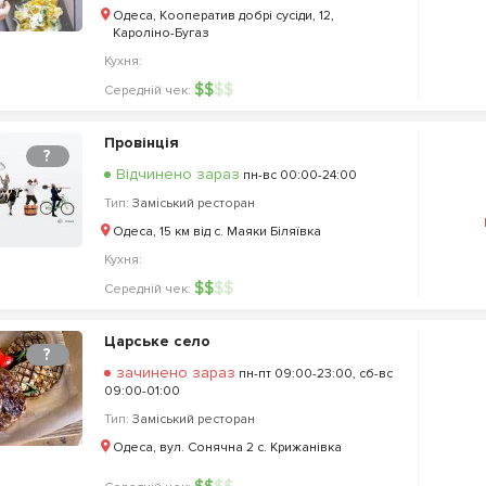
Одеса, Кооператив добрі сусіди, 12,
Кароліно-Бугаз
Кухня:
$
$
$
$
Середній чек:
Провінція
?
Відчинено зараз
пн-вс 00:00-24:00
Тип:
Заміський ресторан
Одеса, 15 км від с. Маяки Біляївка
Кухня:
$
$
$
$
Середній чек:
Царське село
?
зачинено зараз
пн-пт 09:00-23:00, сб-вс
09:00-01:00
Тип:
Заміський ресторан
Одеса, вул. Сонячна 2 с. Крижанівка