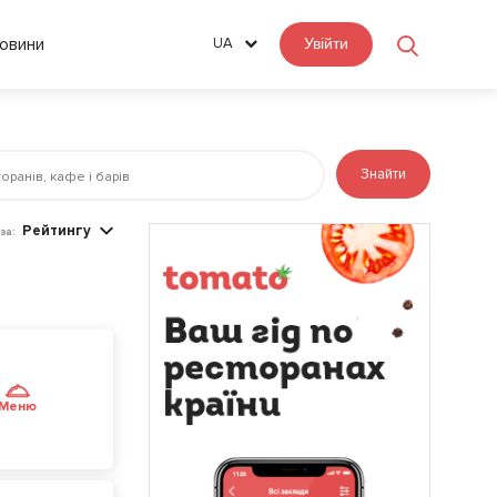
овини
UA
Увійти
Знайти
Рейтингу
за:
Меню