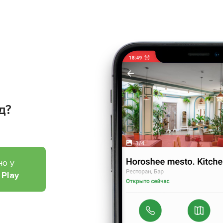
д?
но у
 Play