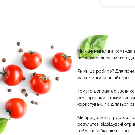
Ми - це невелика команда е
не знаходилися, ви завжди 
Як ми це робимо? Для почат
маркетингу, копірайтерів, а
Томато допомагає своїм кор
ресторанами - таким чином 
користувачі, які діляться 
Ми працюємо і з ресторана
результаті відвідувачі отр
займатися більше всього - с