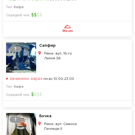
Тип:
Кафе
$
$
$
$
Середній чек:
Меню
Сапфир
?
Рівне, вул. 16-го
Липня 38
зачинено зараз
пн-вс 10:00-23:00
Тип:
Кафе
$
$
$
$
Середній чек:
Бочка
?
Рівне, вул. Симона
Петлюри 5