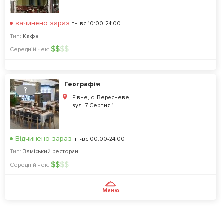
зачинено зараз
пн-вс 10:00-24:00
Тип:
Кафе
$
$
$
$
Середній чек:
Географія
?
Рівне, с. Вересневе,
вул. 7 Серпня 1
Відчинено зараз
пн-вс 00:00-24:00
Тип:
Заміський ресторан
$
$
$
$
Середній чек:
Меню