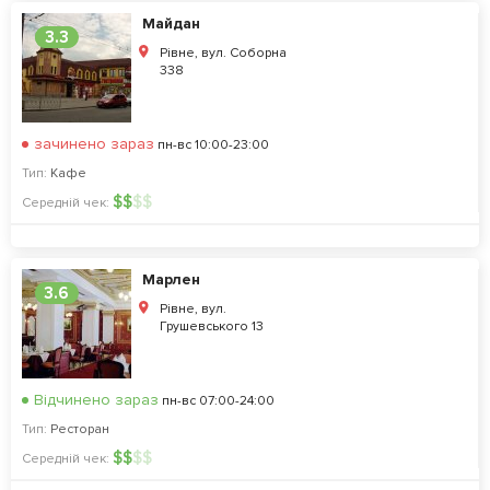
Майдан
3.3
Рівне, вул. Соборна
338
зачинено зараз
пн-вс 10:00-23:00
Тип:
Кафе
$
$
$
$
Середній чек:
Марлен
3.6
Рівне, вул.
Грушевського 13
Відчинено зараз
пн-вс 07:00-24:00
Тип:
Ресторан
$
$
$
$
Середній чек: