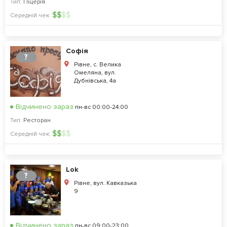
Тип:
Піцерія
$
$
$
$
Середній чек:
Софія
?
Рівне, с. Велика
Омеляна, вул.
Дубнівська, 4а
Відчинено зараз
пн-вс 00:00-24:00
Тип:
Ресторан
$
$
$
$
Середній чек:
Lok
?
Рівне, вул. Кавказька
9
Відчинено зараз
пн-вс 09:00-23:00