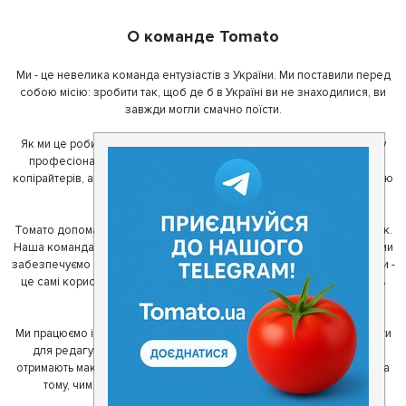
О команде Tomato
Ми - це невелика команда ентузіастів з України. Ми поставили перед
собою місію: зробити так, щоб де б в Україні ви не знаходилися, ви
завжди могли смачно поїсти.
Як ми це робимо? Для початку, ми зібрали приголомшливу команду
професіоналів - фахівців з дизайну, програмування, маркетингу,
копірайтерів, а за сумісництвом - любителів гарної їжі. З їх допомогою
ми створили Томато.
Томато допомагає своїм користувачам знайти цікаві місця неподалік.
Наша команда регулярно зв'язується з ресторанами - таким чином ми
забезпечуємо актуальність інформації. Друга частина нашої команди -
це самі користувачі, які діляться своїми враженнями і допомагають
один одному у виборі кращих місць.
Ми працюємо і з ресторанами. Для них ми надаємо зручні інструменти
для редагування інформації про себе - в результаті відвідувачі
отримають максимум інформації, а ресторан зможе зосередитися на
тому, чим він любить займатися більше всього - смачній їжі.