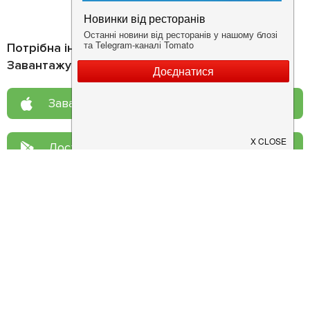
Потрібна інформація про заклад?
Завантажуйте додаток!
Завантажте у
App Store
Доступно у
Google Play
Про нас
Рецепт дня
Ресторанам
Новини
Контакти
Анонси
Куди піти
Здоров'я