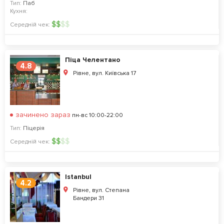
Тип:
Паб
Кухня:
$
$
$
$
Середній чек:
Піца Челентано
4.8
Рівне, вул. Київська 17
зачинено зараз
пн-вс 10:00-22:00
Тип:
Піцерія
$
$
$
$
Середній чек:
Istanbul
4.2
Рівне, вул. Степана
Бандери 31