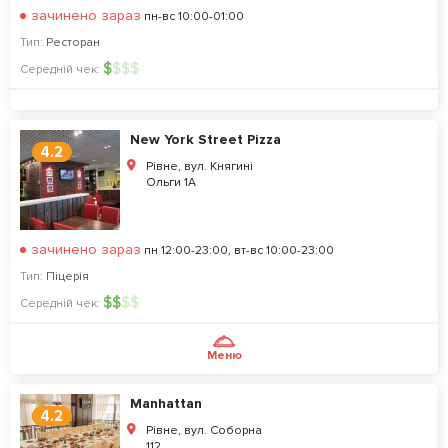
зачинено зараз
пн-вс 10:00-01:00
Тип:
Ресторан
$
$
$
$
Середній чек:
New York Street Pizza
4.2
Рівне, вул. Княгині
Ольги 1А
зачинено зараз
пн 12:00-23:00, вт-вс 10:00-23:00
Тип:
Піцерія
$
$
$
$
Середній чек:
Меню
Manhattan
4.2
Рівне, вул. Соборна
112