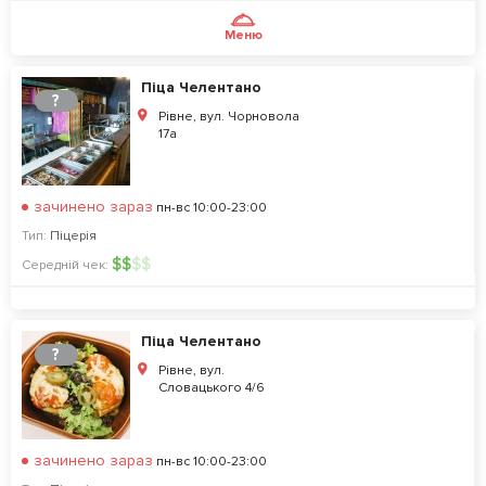
Меню
Піца Челентано
?
Рівне, вул. Чорновола
17а
зачинено зараз
пн-вс 10:00-23:00
Тип:
Піцерія
$
$
$
$
Середній чек:
Піца Челентано
?
Рівне, вул.
Словацького 4/6
зачинено зараз
пн-вс 10:00-23:00