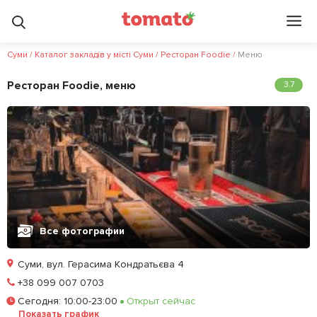
Суми
/
Каталог закладів у місті Суми
/
Ресторан Foodie
/
Меню
Ресторан Foodie, меню
3.7
Все фотографии
Суми, вул. Герасима Кондратьєва 4
Позвонить
+38 099 007 0703
Сегодня
:
10:00-23:00
Открыт сейчас
Залишити відгук
У закладки
Показать график