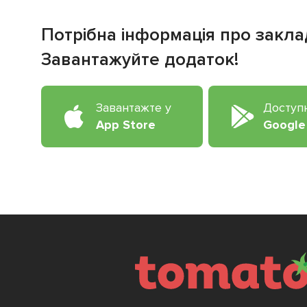
Потрібна інформація про закла
Завантажуйте додаток!
Завантажте у
Доступ
App Store
Google