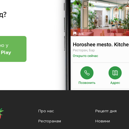
д?
но у
 Play
Про нас
Рецепт дня
Ресторанам
Новини