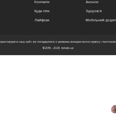
Контакти
Анонси
Куди піти
Здоров'я
Лайфхак
Мобільний додат
ристовувати наш сайт, ви погоджуєтеся з умовами використання сервісу і політикою 
©2016 - 2026. tomato.ua