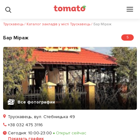
Трускавець
/
Каталог закладів у місті Трускавець
/
Бар Міраж
Бар Міраж
5
Все фотографии
Трускавець, вул. Стебницька 49
Позвонить
+38 032 475 3116
Сегодня
:
10:00-23:00
Открыт сейчас
Залишити відгук
У закладки
Показать график