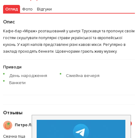
Огляд
Фото
Відгуки
Опис
Кафе-бар «Міраж» розташований у центрі Трускавця та пропонує своїм
гостям скуштувати популярні страви української та європейської
кухонь. У карті напоїв представлені різні кавові мікси. Регулярно в
закладі проходять бенкети. Щовечорами грають живу музику.
Приводи
День народження
Сімейна вечеря
Банкети
Отзывы
5
Петро Л.
Смачна піца