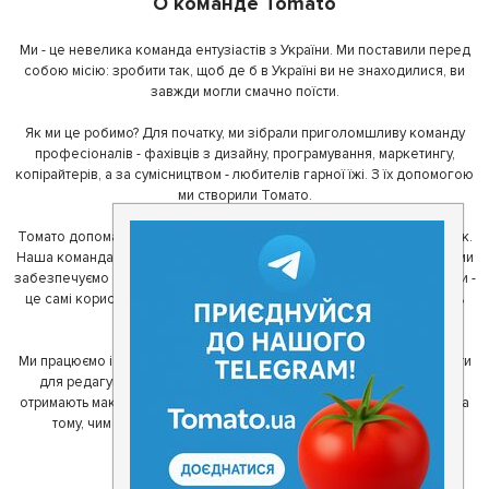
О команде Tomato
Ми - це невелика команда ентузіастів з України. Ми поставили перед
собою місію: зробити так, щоб де б в Україні ви не знаходилися, ви
завжди могли смачно поїсти.
Як ми це робимо? Для початку, ми зібрали приголомшливу команду
професіоналів - фахівців з дизайну, програмування, маркетингу,
копірайтерів, а за сумісництвом - любителів гарної їжі. З їх допомогою
ми створили Томато.
Томато допомагає своїм користувачам знайти цікаві місця неподалік.
Наша команда регулярно зв'язується з ресторанами - таким чином ми
забезпечуємо актуальність інформації. Друга частина нашої команди -
це самі користувачі, які діляться своїми враженнями і допомагають
один одному у виборі кращих місць.
Ми працюємо і з ресторанами. Для них ми надаємо зручні інструменти
для редагування інформації про себе - в результаті відвідувачі
отримають максимум інформації, а ресторан зможе зосередитися на
тому, чим він любить займатися більше всього - смачній їжі.