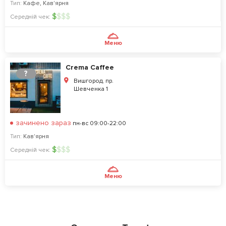
Тип:
Кафе
,
Кав'ярня
$
$
$
$
Середній чек:
Меню
Crema Caffee
?
Вишгород, пр.
Шевченка 1
зачинено зараз
пн-вс 09:00-22:00
Тип:
Кав'ярня
$
$
$
$
Середній чек:
Меню