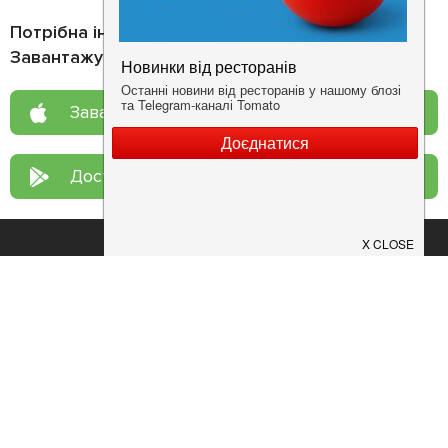
Потрібна інформація про заклад?
Завантажуйте додаток!
Завантажте у
App Store
Доступно у
Google Play
Про нас
Рецепт дня
Ресторанам
Новини
Контакти
Анонси
Куди піти
Здоров'я
Лайфхак
Мобільний додаток