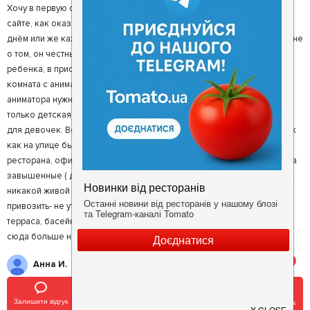
Хочу в первую очередь написать,что ориентировалась на отзывы на
сайте, как оказалось не все правда. Все отзывы написаны одним
днём или же каждый день, что должно и насторожить. Но мой отзыв не
о том, он честный и правдивый. Хотели отметить День рождения
ребенка, в приоритете было то,что при ресторане есть детская
комната с аниматором( ну это я прочла у отзывах), как оказалось
аниматора нужно брать своего, услуги ресторан не предоставляет,
только детская комната с телевизором,кучей игрушек, в основном
для девочек. Во дворе есть и детский лабиринт, не пользовались,так
как на улице было холодно. Обслуживание на уровне хорошего
ресторана, официанты молодцы! Цены выше среднего, я бы сказала
завышенные ( делаю выводы по банкету). Кстати мы были в пятницу-
никакой живой музыки не было, возможно надо было свою
привозить- не уточняла. Сам ресторан интересный, интерьер, летняя
терраса, басейн. В общем впечатление неоднозначное. Думаю,что
сюда больше не приедем.
5
Анна И.
Вкусно!
Залишити відгук
Позвонить
У закладки
Забронировать столик