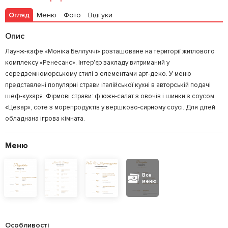
Огляд
Меню
Фото
Відгуки
Залишити відгук
У закладки
Опис
Лаунж-кафе «Моніка Беллуччі» розташоване на території житлового
комплексу «Ренесанс». Інтер'єр закладу витриманий у
середземноморському стилі з елементами арт-деко. У меню
представлені популярні страви італійської кухні в авторській подачі
шеф-кухаря. Фірмові страви: ф'южн-салат з овочів і шинки з соусом
«Цезар», соте з морепродуктів у вершково-сирному соусі. Для дітей
обладнана ігрова кімната.
Меню
Все
меню
Особливості