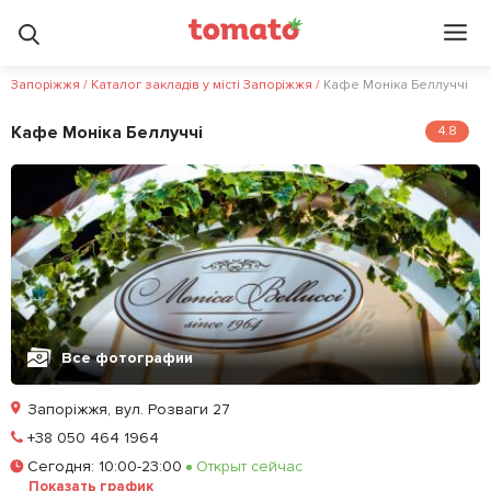
Запоріжжя
/
Каталог закладів у місті Запоріжжя
/
Кафе Моніка Беллуччі
Кафе Моніка Беллуччі
4.8
Все фотографии
Запоріжжя, вул. Розваги 27
Позвонить
+38 050 464 1964
Сегодня
:
10:00-23:00
Открыт сейчас
Забронировать столик
Показать график