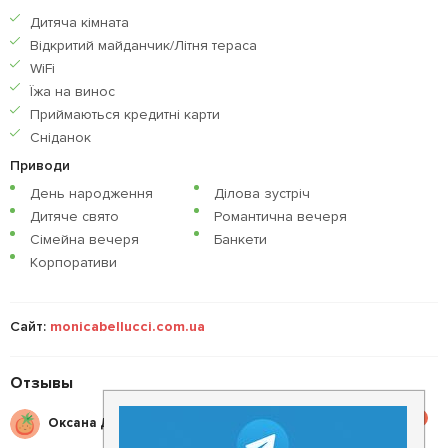
Дитяча кiмната
Відкритий майданчик/Літня тераса
WiFi
Їжа на винос
Приймаються кредитнi карти
Сніданок
Приводи
День народження
Ділова зустріч
Дитяче свято
Романтична вечеря
Сімейна вечеря
Банкети
Корпоративи
Сайт:
monicabellucci.com.ua
Отзывы
4.5
Оксана Д.