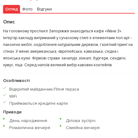
Огляд
Фото
Відгуки
Опис
На головному проспекті Запоріжжя знаходиться кафе «Wave 3».
Інтер'єр закладу витриманий у сучасному стилі з елементами поп-арт -
лаконічні меблі, оздоблення натуральним деревом, газетний принт на
стінах. У меню американська, європейська, кавказька, східна і
японська кухні. Фірмові страви: хачапурі, хінкалі, бургери, сендвічі,
хумус, піца. Серед напоїв великий вибір кавових коктейлів.
Особливості
Відкритий майданчик/Літня тераса
WiFi
Приймаються кредитнi карти
Приводи
День народження
Ділова зустріч
Романтична вечеря
Сімейна вечеря