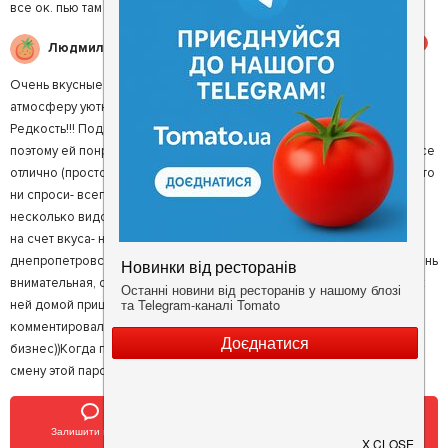
все ок. пью там матча лате
5
Людмила L.
Очень вкусные хачапури)) лучезарный повор за стеклом, что делает
атмосферу уютной и домашней. Прикольно, что открытый бар.
Редкость!!! Подружка ела бургер малиновый. Она экстрималка,
поэтому ей понравилось. Подача красивая, мясо мягкое, свежее...все
отлично (просто я не люблю лук). Кофе в Вейв это отдельная тема- что
ни спроси- всего предложат больше двух вариантов!! Хочешь латте-
несколько видов. Хочешь капучино- запаяют, корицей посыпят. Ну и
на счет вкуса- на уровне моих любимых "трех бобров" в
днепропетровске. Отдельный респект обслуживанию. Девушка очень
внимательная, окружила заботой, шутила. (Алёна зовут) Словно мы к
ней домой пришли) Бармен (стильный бородач) все время
комментировал все ее действия, видимо у них семейный
бизнес))Когда приеду в Запорожье, прийду еще. Надеюсь попаду на
смену этой парочк
5
Юлия П.
Залишити відгук
Позвонить
У закладки