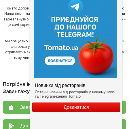
Томато допомагає своїм користувачам знайти цікаві місця неподалік.
Наша команда регулярно зв'язується з ресторанами - таким чином ми
забезпечуємо актуальність інформації. Друга частина нашої команди -
це самі користувачі, які діляться своїми враженнями і допомагають
один одному у виборі кращих місць.
Ми працюємо і з ресторанами. Для них ми надаємо зручні інструменти
для редагування інформації про себе - в результаті відвідувачі
отримають максимум інформації, а ресторан зможе зосередитися на
тому, чим він любить займатися більше всього - смачній їжі.
Потрібна інформація про заклад?
Завантажуйте додаток!
Завантажте у
App Store
Доступно у
Google Play