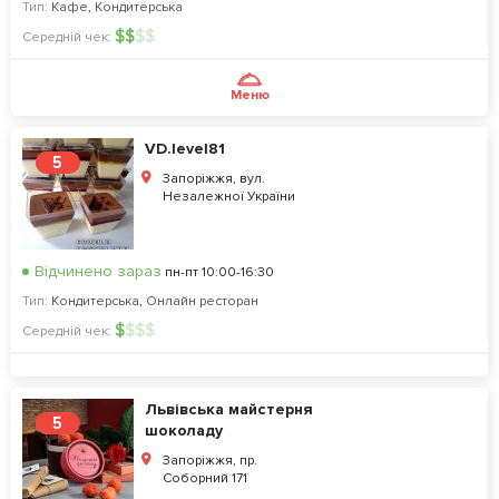
Тип:
Кафе
,
Кондитерська
$
$
$
$
Середній чек:
Меню
VD.level81
5
Запоріжжя, вул.
Незалежної України
Відчинено зараз
пн-пт 10:00-16:30
Тип:
Кондитерська
,
Онлайн ресторан
$
$
$
$
Середній чек:
Львівська майстерня
5
шоколаду
Запоріжжя, пр.
Соборний 171