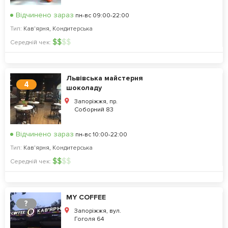
Відчинено зараз
пн-вс 09:00-22:00
Тип:
Кав'ярня
,
Кондитерська
$
$
$
$
Середній чек:
Львівська майстерня
4
шоколаду
Запоріжжя, пр.
Соборний 83
Відчинено зараз
пн-вс 10:00-22:00
Тип:
Кав'ярня
,
Кондитерська
$
$
$
$
Середній чек:
MY COFFEE
?
Запоріжжя, вул.
Гоголя 64