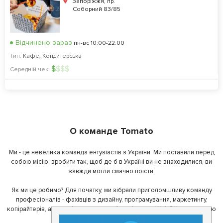
Запоріжжя, пр.
Соборний 83/85
Відчинено зараз
пн-вс 10:00-22:00
Тип:
Кафе
,
Кондитерська
$
$
$
$
Середній чек:
О команде Tomato
Ми - це невелика команда ентузіастів з України. Ми поставили перед
собою місію: зробити так, щоб де б в Україні ви не знаходилися, ви
завжди могли смачно поїсти.
Як ми це робимо? Для початку, ми зібрали приголомшливу команду
професіоналів - фахівців з дизайну, програмування, маркетингу,
копірайтерів, а за сумісництвом - любителів гарної їжі. З їх допомогою
ми створили Томато.