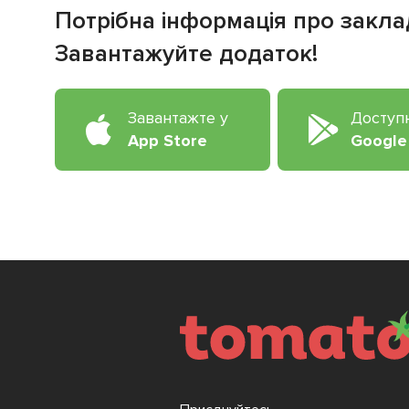
Потрібна інформація про закла
Завантажуйте додаток!
Завантажте у
Доступ
App Store
Google