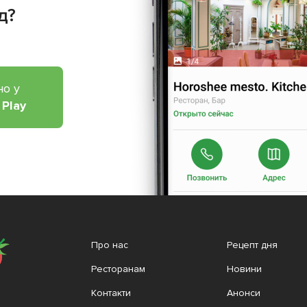
д?
но у
 Play
Про нас
Рецепт дня
Ресторанам
Новини
Контакти
Анонси