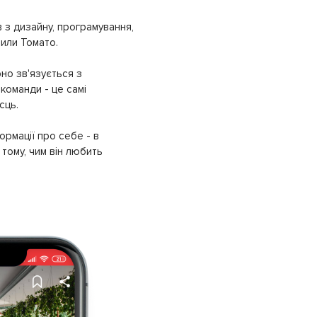
 з дизайну, програмування,
рили Томато.
но зв'язується з
команди - це самі
сць.
ормації про себе - в
тому, чим він любить