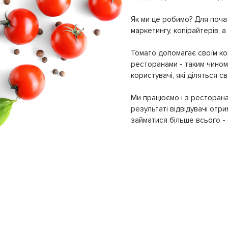
Як ми це робимо? Для почат
маркетингу, копірайтерів, а
Томато допомагає своїм кор
ресторанами - таким чином 
користувачі, які діляться 
Ми працюємо і з ресторана
результаті відвідувачі отр
займатися більше всього - с