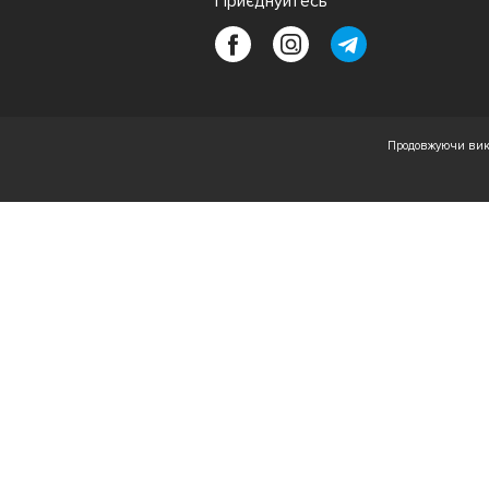
Приєднуйтесь
Продовжуючи вико