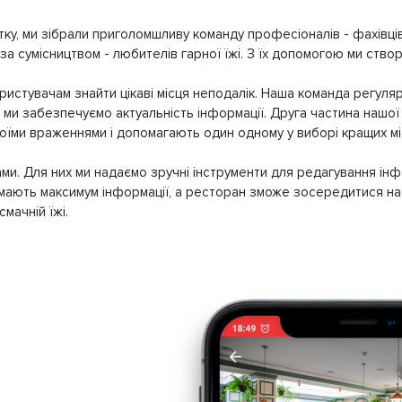
ку, ми зібрали приголомшливу команду професіоналів - фахівців
 за сумісництвом - любителів гарної їжі. З їх допомогою ми ство
истувачам знайти цікаві місця неподалік. Наша команда регуляр
ми забезпечуємо актуальність інформації. Друга частина нашої 
своїми враженнями і допомагають один одному у виборі кращих мі
ми. Для них ми надаємо зручні інструменти для редагування інф
имають максимум інформації, а ресторан зможе зосередитися на 
мачній їжі.