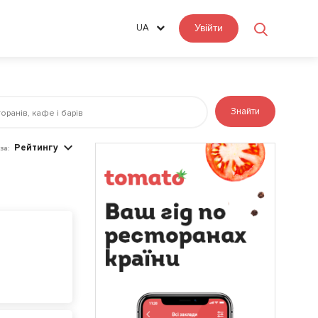
UA
Увійти
Знайти
Рейтингу
за: