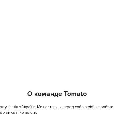
О команде Tomato
нтузіастів з України. Ми поставили перед собою місію: зробити т
могли смачно поїсти.