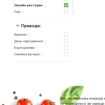
Онлайн ресторан
(
2
)
Паб
(
7
)
Піцерія
(
7
)
Ресторан
Приводи:
(
42
)
Фудтрак
(
1
)
Банкети
(
1
)
День народження
(
1
)
Корпоративи
(
1
)
Сімейна вечеря
(
1
)
Ми - це невелика команда е
не знаходилися, ви завжди 