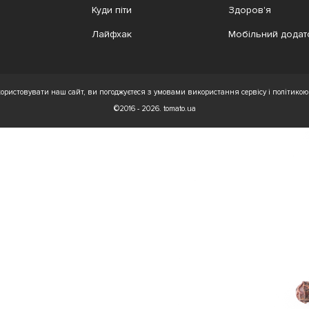
Куди піти
Здоров'я
Лайфхак
Мобільний додат
ристовувати наш сайт, ви погоджуєтеся з умовами використання сервісу і політикою 
©2016 - 2026. tomato.ua