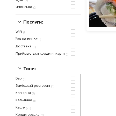
(
2
)
Японська
(
2
)
Послуги:
WiFi
(
1
)
Їжа на винос
(
1
)
Доставка
(
2
)
Приймаються кредитнi карти
(
1
)
Типи:
Бар
(
11
)
Заміський ресторан
(
3
)
Кав'ярня
(
7
)
Кальянна
(
1
)
Кафе
(
25
)
Кондитерська
(
3
)