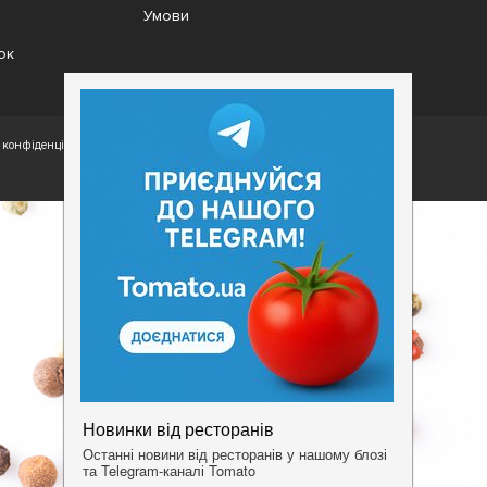
Умови
ок
конфіденційності.