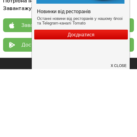
Потрібна інформація про заклад?
Завантажуйте додаток!
Завантажте у
App Store
Доступно у
Google Play
Про нас
Рецепт дня
Ресторанам
Новини
Контакти
Анонси
Куди піти
Здоров'я
Лайфхак
Мобільний додаток
Конфіденційність
Умови