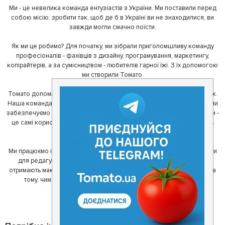
Ми - це невелика команда ентузіастів з України. Ми поставили перед
собою місію: зробити так, щоб де б в Україні ви не знаходилися, ви
завжди могли смачно поїсти.
Як ми це робимо? Для початку, ми зібрали приголомшливу команду
професіоналів - фахівців з дизайну, програмування, маркетингу,
копірайтерів, а за сумісництвом - любителів гарної їжі. З їх допомогою
ми створили Томато.
Томато допомагає своїм користувачам знайти цікаві місця неподалік.
Наша команда регулярно зв'язується з ресторанами - таким чином ми
забезпечуємо актуальність інформації. Друга частина нашої команди -
це самі користувачі, які діляться своїми враженнями і допомагають
один одному у виборі кращих місць.
Ми працюємо і з ресторанами. Для них ми надаємо зручні інструменти
для редагування інформації про себе - в результаті відвідувачі
отримають максимум інформації, а ресторан зможе зосередитися на
тому, чим він любить займатися більше всього - смачній їжі.