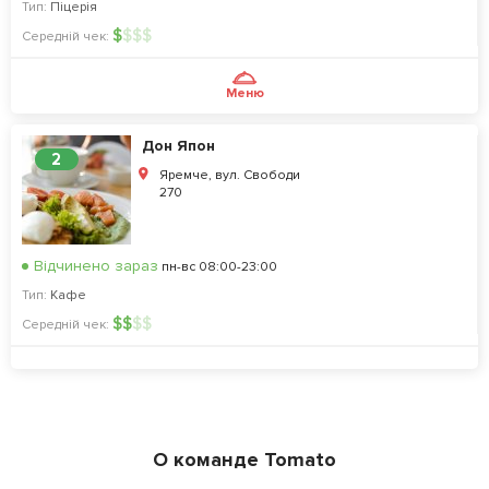
Тип:
Піцерія
$
$
$
$
Середній чек:
Меню
Дон Япон
2
Яремче, вул. Свободи
270
Відчинено зараз
пн-вс 08:00-23:00
Тип:
Кафе
$
$
$
$
Середній чек:
О команде Tomato