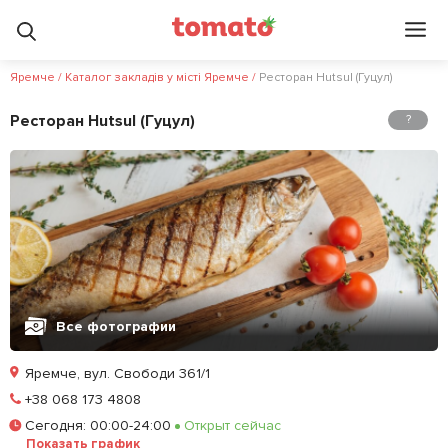
Яремче
/
Каталог закладів у місті Яремче
/
Ресторан Hutsul (Гуцул)
Ресторан Hutsul (Гуцул)
?
Все фотографии
Яремче, вул. Свободи 361/1
Позвонить
+38 068 173 4808
Сегодня
:
00:00-24:00
Открыт сейчас
Залишити відгук
У закладки
Показать график