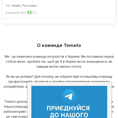
Тип:
Кафе
,
Ресторан
$
$
$
$
Середній чек:
О команде Tomato
Ми - це невелика команда ентузіастів з України. Ми поставили перед
собою місію: зробити так, щоб де б в Україні ви не знаходилися, ви
завжди могли смачно поїсти.
Як ми це робимо? Для початку, ми зібрали приголомшливу команду
професіоналів - фахівців з дизайну, програмування, маркетингу,
копірайтерів, а за сумісництвом - любителів гарної їжі. З їх допомогою
ми створили Томато.
Томато допомагає своїм користувачам знайти цікаві місця неподалік.
Наша команда регулярно зв'язується з ресторанами - таким чином ми
забезпечуємо актуальність інформації. Друга частина нашої команди -
це самі користувачі, які діляться своїми враженнями і допомагають