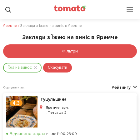
Яремче
/
Заклади з Їжею на виніс в Яремче
Заклади з Їжею на виніс в Яремче
Фільтри
Їжа на винос
Скасувати
Рейтингу
Сортувати за:
Гуцульщина
4.3
Яремче, вул.
І.Петраша 2
Відчинено зараз
пн-вс 11:00-23:00