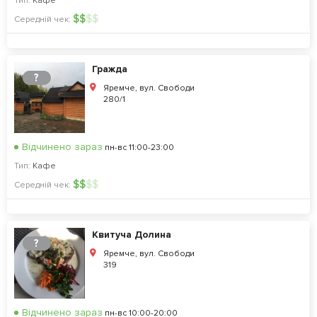
Тип:
Кафе
$
$
$
$
Середній чек:
Гражда
?
Яремче, вул. Свободи
280/1
Відчинено зараз
пн-вс 11:00-23:00
Тип:
Кафе
$
$
$
$
Середній чек:
Квитуча Долина
?
Яремче, вул. Свободи
319
Відчинено зараз
пн-вс 10:00-20:00