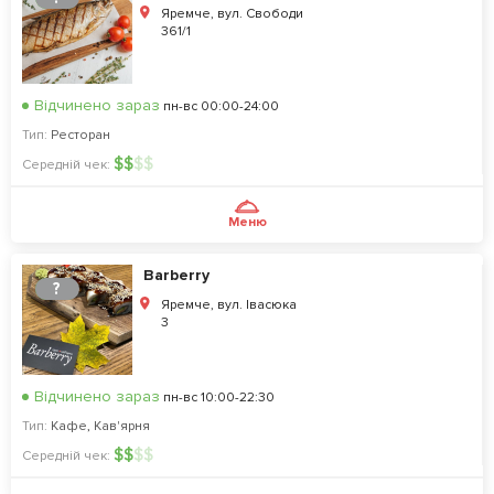
Яремче, вул. Свободи
361/1
Відчинено зараз
пн-вс 00:00-24:00
Тип:
Ресторан
$
$
$
$
Середній чек:
Меню
Barberry
?
Яремче, вул. Івасюка
3
Відчинено зараз
пн-вс 10:00-22:30
Тип:
Кафе
,
Кав'ярня
$
$
$
$
Середній чек: