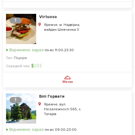
Virtuoso
?
Яремче, м. Надвірна,
майдан Шевченка 3
Відчинено зараз
пн-вс 11:00-23:30
Тип:
Піцерія
$
$
$
$
Середній чек:
Меню
Білі Горвати
?
Яремче, вул.
Незалежності 565, с.
Татарів
Відчинено зараз
пн-вс 09:00-23:00