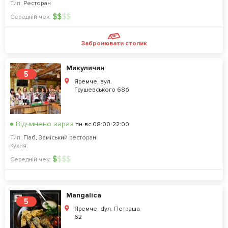
Тип:
Ресторан
$
$
$
$
Середній чек:
Забронювати столик
Микуличин
5
Яремче, вул.
Грушевського 68б
Відчинено зараз
пн-вс 08:00-22:00
Тип:
Паб
,
Заміський ресторан
Кухня:
$
$
$
$
Середній чек:
Mangalica
5
Яремче, dул. Петраша
62