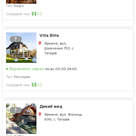
Тип:
Кафе
$
$
$
$
Середній чек:
Villa Billa
?
Яремче, вул.
Шевченка 753, с.
Татарів
Відчинено зараз
пн-вс 00:00-24:00
Тип:
Ресторан
$
$
$
$
Середній чек:
Дикий мед
?
Яремче, вул. Женець
696, с. Татарів