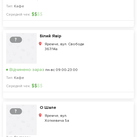
Тип:
Кафе
$
$
$
$
Середній чек:
Білий Явір
?
Яремче, вул. Свободи
367/14а
Відчинено зараз
пн-вс 09:00-23:00
Тип:
Кафе
$
$
$
$
Середній чек:
О Шале
?
Яремче, вул.
Хоткевича 5а