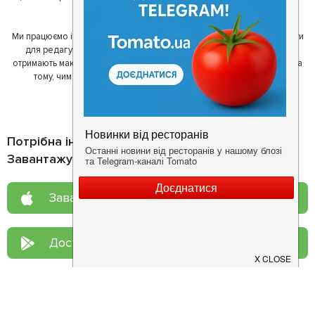
один одному у виборі кращих місць.
Ми працюємо і з ресторанами. Для них ми надаємо зручні інструменти
для редагування інформації про себе - в результаті відвідувачі
отримають максимум інформації, а ресторан зможе зосередитися на
тому, чим він любить займатися більше всього - смачній їжі.
Потрібна інформація про заклад?
Завантажуйте додаток!
Завантажте у
App Store
Доступно у
Google Play