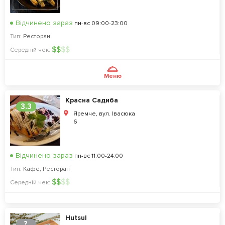
Відчинено зараз
пн-вс 09:00-23:00
Тип:
Ресторан
$
$
$
$
Середній чек:
Меню
Красна Садиба
3.3
Яремче, вул. Івасюка
6
Відчинено зараз
пн-вс 11:00-24:00
Тип:
Кафе
,
Ресторан
$
$
$
$
Середній чек:
Hutsul
?