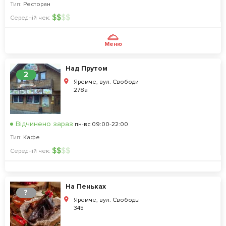
Тип:
Ресторан
$
$
$
$
Середній чек:
Меню
Над Прутом
2
Яремче, вул. Свободи
278а
Відчинено зараз
пн-вс 09:00-22:00
Тип:
Кафе
$
$
$
$
Середній чек:
На Пеньках
?
Яремче, вул. Свободы
345