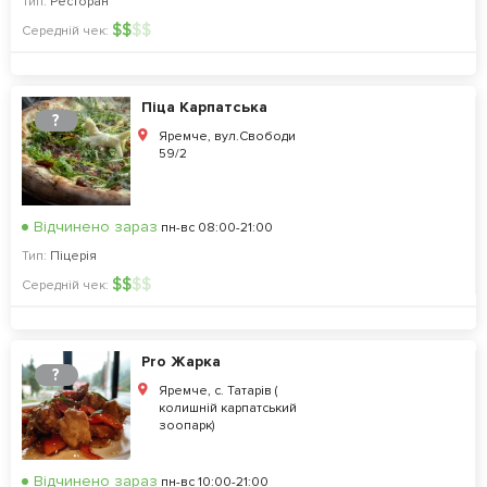
Тип:
Ресторан
$
$
$
$
Середній чек:
Піца Карпатська
?
Яремче, вул.Свободи
59/2
Відчинено зараз
пн-вс 08:00-21:00
Тип:
Піцерія
$
$
$
$
Середній чек:
Pro Жарка
?
Яремче, с. Татарів (
колишній карпатський
зоопарк)
Відчинено зараз
пн-вс 10:00-21:00