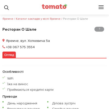
Яремче
/
Каталог закладів у місті Яремче
/
Ресторан О Шале
Ресторан О Шале
?
Яремче, вул. Хоткевича 5а
Позвонить
+38 067 575 3554
Огляд
Залишити відгук
У закладки
Особливості
WiFi
Їжа на винос
Приймаються кредитнi карти
Приводи
День народження
Ділова зустріч
Романтична вечеря
Сімейна вечеря