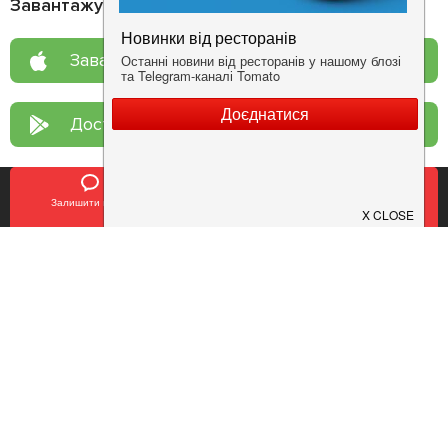
Завантажуйте додаток!
Завантажте у
App Store
Доступно у
Google Play
Залишити відгук
Позвонить
У закладки
Про нас
Рецепт дня
Ресторанам
Новини
Контакти
Анонси
Куди піти
Здоров'я
Лайфхак
Мобільний додаток
Конфіденційність
Умови