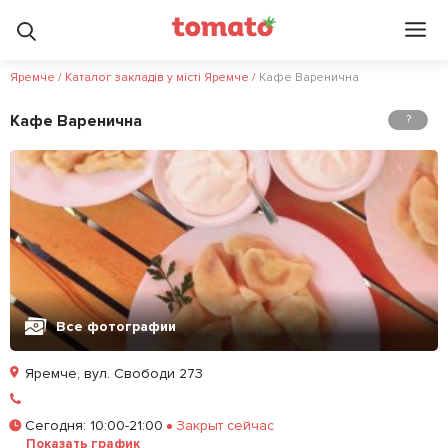
Яремче
/
Каталог закладів у місті Яремче
/
Кафе Варенична
Кафе Варенична
?
Все фотографии
Яремче, вул. Свободи 273
Залишити відгук
У закладки
Сегодня
:
10:00-21:00
Закрыт сейчас
Показать график