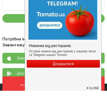
Опублікувати
Потрібна інформація про заклад?
Завантажуйте додаток!
Завантажте у
App Store
Доступно у
Google Play
Залишити відгук
У закладки
Про нас
Рецепт дня