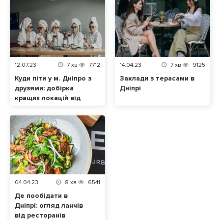
12.07.23
7
хв
7712
14.04.23
7
хв
9125
Куди піти у м. Дніпро з
Заклади з терасами в
друзями: добірка
Дніпрі
кращих локацій від
Tomato.ua
04.04.23
8
хв
6541
Де пообідати в
Дніпрі: огляд ланчів
від ресторанів