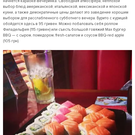
начнется караоке-вечеринка. Свободная атмосфера, неплохой
выбор блюд американской, итальянской, мексиканской и японской
кухни, а также демократичные цены делают это заведение хорошим
выбором для расслабленного субботнего вечера. Бурито с курицей
обойдется здесь в 95 гривен. Можно побаловать себя роллом
Филадельфия (115 гривен) или съесть большой говяжий Max бургер
BBQ — с сыром, помидором, fresh-салатом и соусом BBQ-red apple
(105 грн).