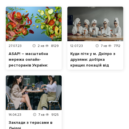
27.07.23
2
хв
8129
12.07.23
7
хв
7712
ASAP! – масштабна
Куди піти у м. Дніпро з
мережа онлайн-
друзями: добірка
ресторанів України:
кращих локацій від
замовляйте
Tomato.ua
смаколики з різних
закладів і оплачуйте
доставку лише один
раз!
14.04.23
7
хв
9125
Заклади з терасами в
Дніпрі