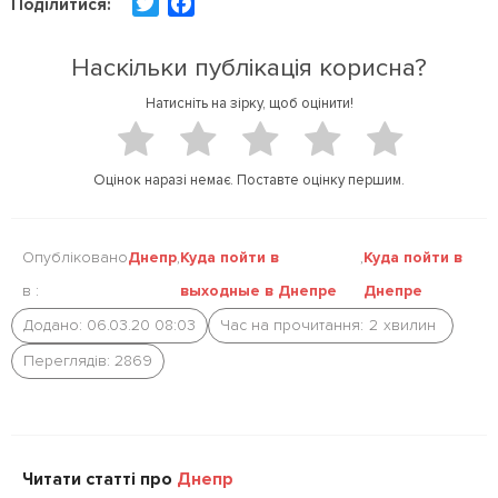
T
F
Поділитися:
w
a
i
c
Наскільки публікація корисна?
t
e
Натисніть на зірку, щоб оцінити!
t
b
e
o
r
o
Оцінок наразі немає. Поставте оцінку першим.
k
Опубліковано
Днепр
,
Куда пойти в
,
Куда пойти в
в :
выходные в Днепре
Днепре
Додано: 06.03.20 08:03
Час на прочитання:
2
хвилин
Переглядів: 2869
Читати статті про
Днепр