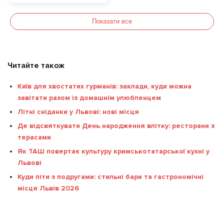
Показати все
Читайте також
Київ для хвостатих гурманів: заклади, куди можна
завітати разом із домашнім улюбленцем
Літні сніданки у Львові: нові місця
Де відсвяткувати День народження влітку: ресторани з
терасами
Як ТАШ повертає культуру кримськотатарської кухні у
Львові
Куди піти з подругами: стильні бари та гастрономічні
місця Львів 2026