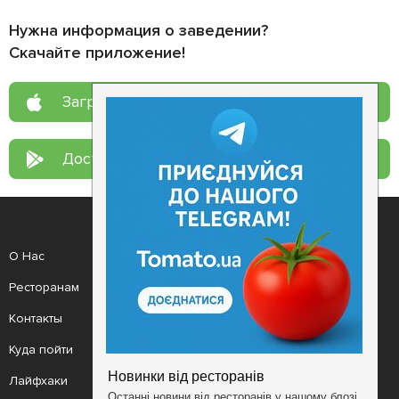
Нужна информация о заведении?
Скачайте приложение!
Загрузите в
App Store
Доступно в
Google Play
О Нас
Рецепт дня
Ресторанам
Новости
Контакты
Анонсы
Куда пойти
Здоровье
Лайфхаки
Мобильное приложение