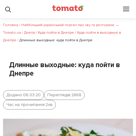
Головна
/
Найбільший український портал про їжу та ресторани. —
Tomato.ua
/
Днепр
/
Куда пойти в Днепре
/
Куда пойти в выходные в
Днепре
/
Длинные выходные: куда пойти в Днепре
Длинные выходные: куда пойти в
Днепре
Додано:
06.03.20
Переглядів:
2868
Час на прочитання:
2
хв