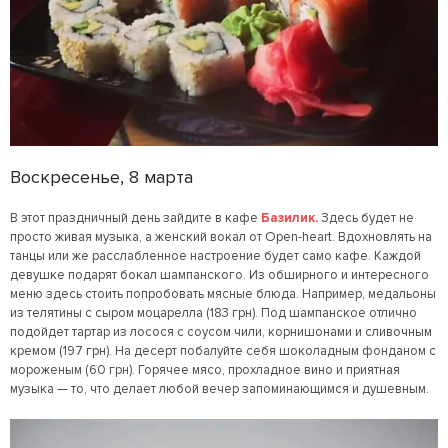
Воскресенье, 8 марта
В этот праздничный день зайдите в кафе
Базилик.
Здесь будет не
просто живая музыка, а женский вокал от Open-heart. Вдохновлять на
танцы или же расслабленное настроение будет само кафе. Каждой
девушке подарят бокал шампанского. Из обширного и интересного
меню здесь стоить попробовать мясные блюда. Например, медальоны
из телятины с сыром моцарелла (183 грн). Под шампанское отлично
подойдет тартар из лосося с соусом чили, корнишонами и сливочным
кремом (197 грн). На десерт побалуйте себя шоколадным фонданом с
мороженым (60 грн). Горячее мясо, прохладное вино и приятная
музыка — то, что делает любой вечер запоминающимся и душевным.