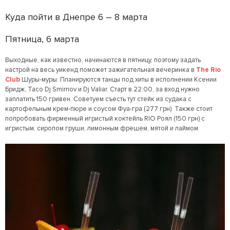
Куда пойти в Днепре 6 – 8 марта
Пятница, 6 марта
Выходные, как известно, начинаются в пятницу, поэтому задать
настрой на весь уикенд поможет зажигательная вечеринка в
The Rio
Club
Шуры-муры. Планируются танцы под хиты в исполнении Ксении
Бридж, Тасо Dj Smirnov и Dj Valiar. Старт в 22:00, за вход нужно
заплатить 150 гривен. Советуем съесть тут стейк из судака с
картофельным крем-пюре и соусом Фуа-гра (277 грн). Также стоит
попробовать фирменный игристый коктейль RIO Роял (150 грн) с
игристым, сиропом груши, лимонным фрешем, мятой и лаймом.