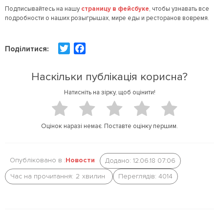
Подписывайтесь на нашу
страницу в фейсбуке
, чтобы узнавать все
подробности о наших розыгрышах, мире еды и ресторанов вовремя.
T
F
Поділитися:
w
a
i
c
Наскільки публікація корисна?
t
e
Натисніть на зірку, щоб оцінити!
t
b
e
o
r
o
Оцінок наразі немає. Поставте оцінку першим.
k
Опубліковано в :
Новости
Додано: 12.06.18 07:06
Час на прочитання:
2
хвилин
Переглядів: 4014