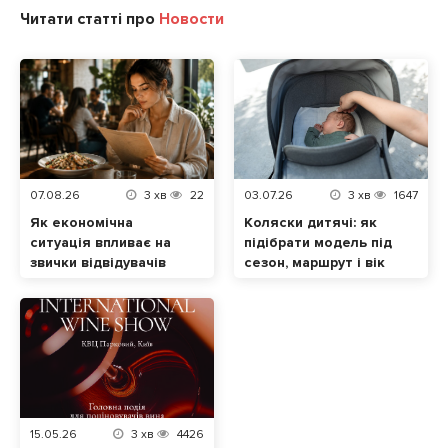
Читати статті про
Новости
07.08.26
3
хв
22
03.07.26
3
хв
1647
Як економічна
Коляски дитячі: як
ситуація впливає на
підібрати модель під
звички відвідувачів
сезон, маршрут і вік
ресторанів
малюка
15.05.26
3
хв
4426