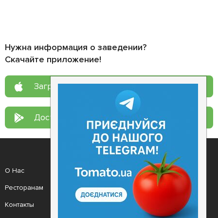
Нужна информация о заведении?
Скачайте приложение!
Загрузите в
App Store
Доступно в
Google Play
О Нас
Рецепт дня
Ресторанам
Новости
Контакты
Анонсы