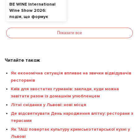
BE WINE International
Wine Show 2026:
подія, що формує
сучасну винну
культуру в Україні
Показати все
Читайте також
Як економічна ситуація впливає на звички відвідувачів
ресторанів
Київ для хвостатих гурманів: заклади, куди можна
завітати разом із домашнім улюбленцем
Літні сніданки у Львові: нові місця
Де відсвяткувати День народження влітку: ресторани з
терасами
Як ТАШ повертає культуру кримськотатарської кухні у
Львові