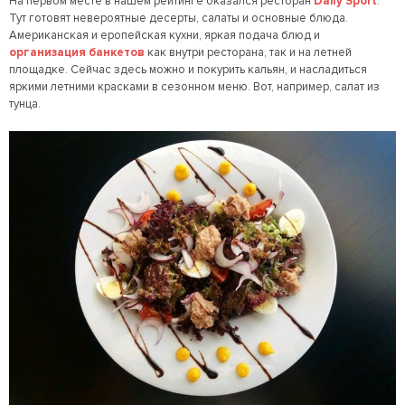
На первом месте в нашем рейтинге оказался ресторан
Daily Sport
.
Тут готовят невероятные десерты, салаты и основные блюда.
Американская и еропейская кухни, яркая подача блюд и
организация банкетов
как внутри ресторана, так и на летней
площадке. Сейчас здесь можно и покурить кальян, и насладиться
яркими летними красками в сезонном меню. Вот, например, салат из
тунца.