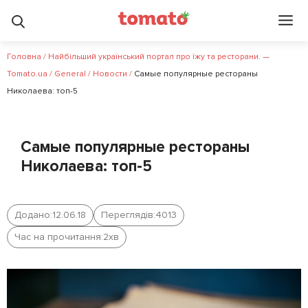
Головна
/
Найбільший український портал про їжу та ресторани. —
Tomato.ua
/
General
/
Новости
/
Cамые популярные рестораны
Николаева: топ-5
Cамые популярные рестораны
Николаева: топ-5
Додано:
12.06.18
Переглядів:
4013
Час на прочитання:
2
хв