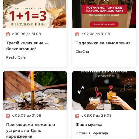
c 30.06 до 31.08
c 02.08 до 31.08
Третій келих вина —
Подарунки за замовлення
безкоштовно!
ChaCha
Pesto Cafe
c 06.08 до 31.08
c 08.08 до 29.08
Пригощаємо дюжиною
Жива музика.
устриць на День
Остання Барикада
народження .