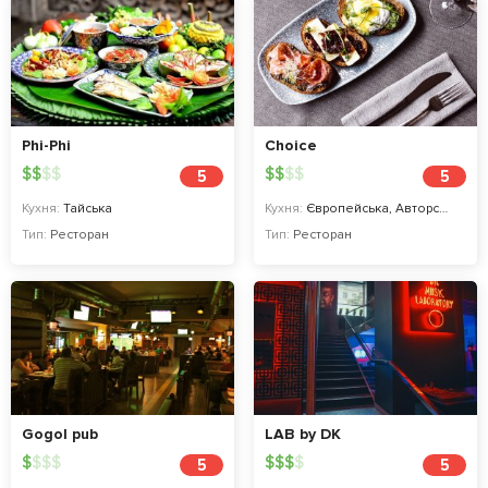
Phi-Phi
Choice
$
$
$
$
$
$
$
$
5
5
Кухня:
Тайська
Кухня:
Європейська, Авторська, Хоспер
Тип:
Ресторан
Тип:
Ресторан
Gogol pub
LAB by DK
$
$
$
$
$
$
$
$
5
5