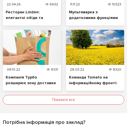
22.04.26
6632
11.11.22
10323
Ресторан Linden:
Мультиварка з
елегантні обіди та
додатковими функціями
вечори з характером
– вигідна покупка у Чорну
п'ятницю
08.10.22
9331
28.03.22
8320
Компанія Турбо
Команда Tomato на
розширює зону доставки
інформаційному фронті:
на Правому березі:
разом ми переможемо!
особливості та переваги
роботи
Показати все
Потрібна інформація про заклад?