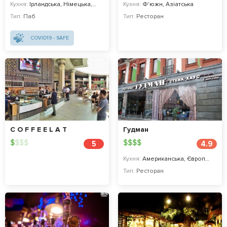
Кухня:
Ірландська, Німецька, Чеська, Бельгійська
Кухня:
Ф'южн, Азіатська
Тип:
Паб
Тип:
Ресторан
COVID19 - SAFE
C O F F E E L A T
Гудман
$
$
$
$
$
$
$
$
5
4.9
Кухня:
Американська, Європейська, Стейк-хаус
Тип:
Ресторан