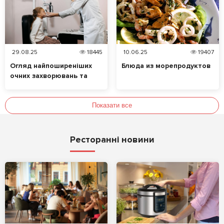
29.08.25
18445
10.06.25
19407
Огляд найпоширеніших
Блюда из морепродуктов
очних захворювань та
їхніх симптомів. Які
продукти позитивно
впливають на зір?
Показати все
Ресторанні новини