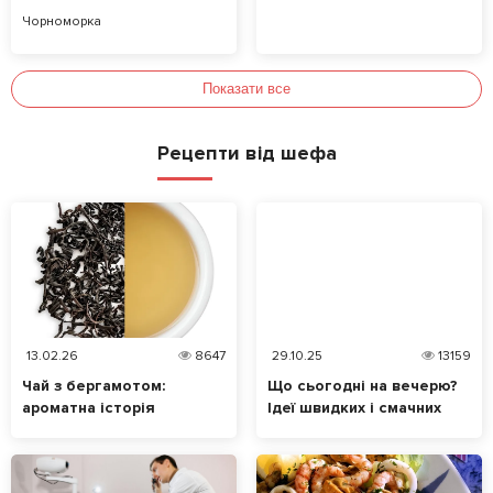
Чорноморка
Показати все
Рецепти від шефа
13.02.26
8647
29.10.25
13159
Чай з бергамотом:
Що сьогодні на вечерю?
ароматна історія
Ідеї швидких і смачних
таємничого цитруса
страв