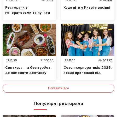
05.02.26
19519
04.02.26
24964
Ресторани з
Куди піти у Києві у вихідні
генераторами та пункти
незламності: перелік
місць у Києві
12.12.25
30320
28.11.25
30927
Святкування без турбот:
Сезон корпоративів 2025:
де замовити доставку
кращі пропозиції від
новорічних страв у Києві?
закладів Києва
Показати все
Популярні ресторани