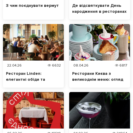
З чим поєднувати вермут
Де відсвяткувати День
народження в ресторанах
Києва: ТОП локацій
22.04.26
6632
08.04.26
6817
Ресторан Linden:
Ресторани Києва з
елегантні обіди та
великоднім меню: огляд
вечори з характером
новинок