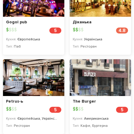
Gogol pub
Діканька
$
$
$
$
$
$
$
$
5
4.8
Кухня:
Європейська
Кухня:
Українська
Тип:
Паб
Тип:
Ресторан
Petrus-ь
The Burger
$
$
$
$
$
$
$
$
5
5
Кухня:
Європейська, Українська, Закарпатська
Кухня:
Американська
Тип:
Ресторан
Тип:
Кафе
,
Бургерна