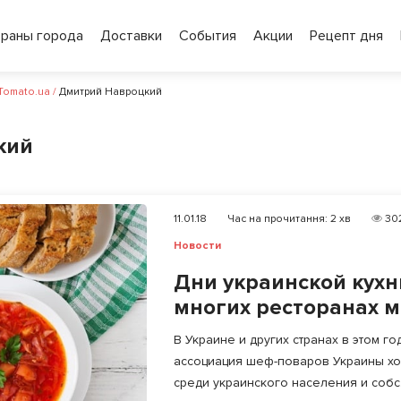
ораны города
Доставки
События
Акции
Рецепт дня
 Tomato.ua
/
Дмитрий Навроцкий
кий
11.01.18
Час на прочитання:
2
хв
30
Новости
Дни украинской кухн
многих ресторанах 
В Украине и других странах в этом г
ассоциация шеф-поваров Украины хо
среди украинского населения и собс.