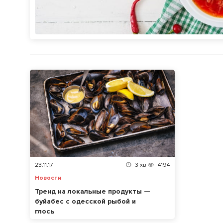
23.11.17
3
хв
4194
Новости
Тренд на локальные продукты —
буйабес с одесской рыбой и
глось