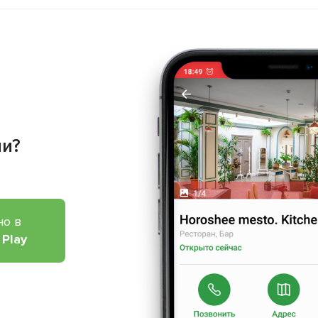
ии?
но в
 Play