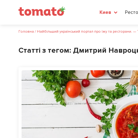
Рест
Киев
Головна
/
Найбільший український портал про їжу та ресторани. —
Статті з тегом:
Дмитрий Навроц