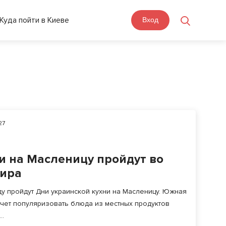
Куда пойти в Киеве
Вход
27
и на Масленицу пройдут во
мира
оду пройдут Дни украинской кухни на Масленицу. Южная
чет популяризовать блюда из местных продуктов
..