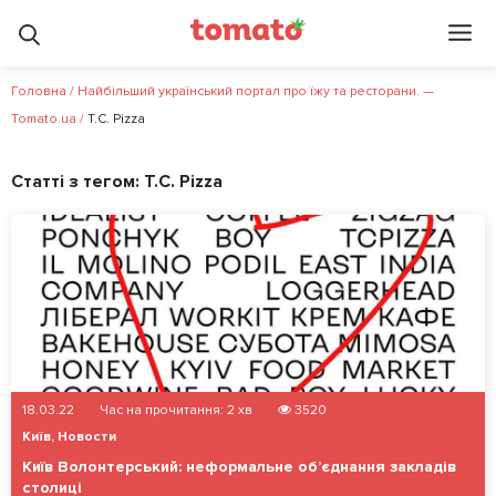
Головна
/
Найбільший український портал про їжу та ресторани. —
Tomato.ua
/
T.C. Pizza
Статті з тегом:
T.C. Pizza
18.03.22
Час на прочитання:
2
хв
3520
Київ
,
Новости
Київ Волонтерський: неформальне об’єднання закладів
столиці