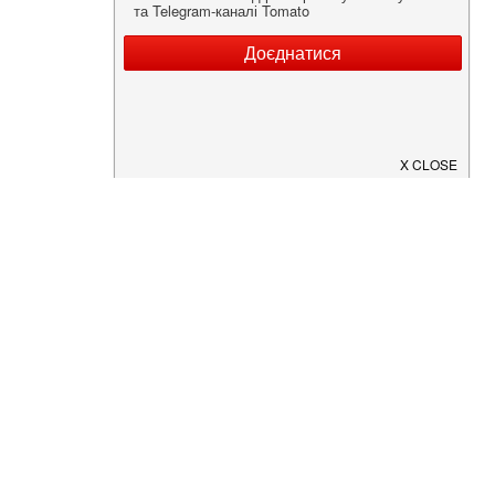
Нужна информация о заведении?
Скачайте приложение!
Загрузите в
App Store
Доступно в
Google Play
О Нас
Рецепт дня