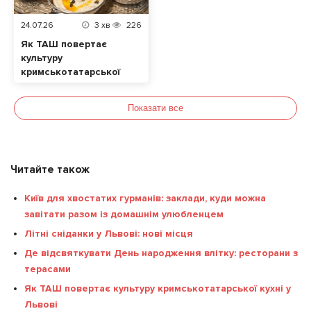
24.07.26
3
хв
226
Як ТАШ повертає
культуру
кримськотатарської
кухні у Львові
Показати все
Читайте також
Київ для хвостатих гурманів: заклади, куди можна
завітати разом із домашнім улюбленцем
Літні сніданки у Львові: нові місця
Де відсвяткувати День народження влітку: ресторани з
терасами
Як ТАШ повертає культуру кримськотатарської кухні у
Львові