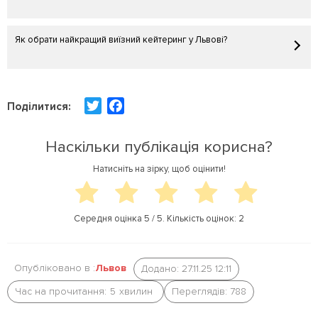
Як обрати найкращий виїзний кейтеринг у Львові?
T
F
Поділитися:
w
a
i
c
Наскільки публікація корисна?
t
e
Натисніть на зірку, щоб оцінити!
t
b
e
o
r
o
Середня оцінка
5
/ 5. Кількість оцінок:
2
k
Опубліковано в :
Львов
Додано: 27.11.25 12:11
Час на прочитання:
5
хвилин
Переглядів: 788