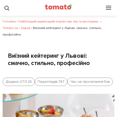
Головна
/
Найбільший український портал про їжу та ресторани. —
Tomato.ua
/
Львов
/
Виїзний кейтеринг у Львові: смачно, стильно,
професійно
Виїзний кейтеринг у Львові:
смачно, стильно, професійно
Додано:
27.11.25
Переглядів:
787
Час на прочитання:
5
хв