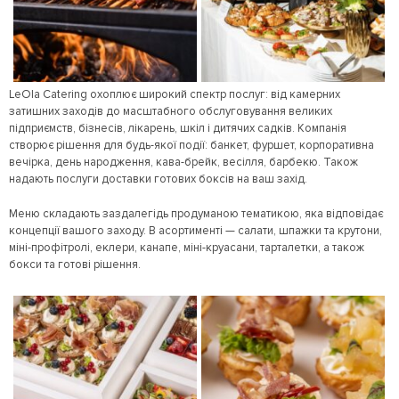
LeОla Catering охоплює широкий спектр послуг: від камерних
затишних заходів до масштабного обслуговування великих
підприємств, бізнесів, лікарень, шкіл і дитячих садків. Компанія
створює рішення для будь-якої події: банкет, фуршет, корпоративна
вечірка, день народження, кава-брейк, весілля, барбекю. Також
надають послуги доставки готових боксів на ваш захід.
Меню складають заздалегідь продуманою тематикою, яка відповідає
концепції вашого заходу. В асортименті — салати, шпажки та крутони,
міні-профітролі, еклери, канапе, міні-круасани, тарталетки, а також
бокси та готові рішення.