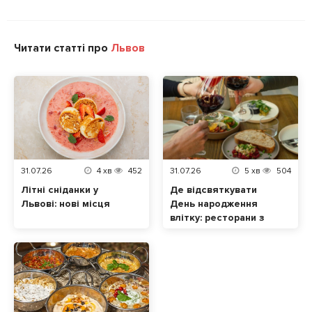
Читати статті про
Львов
31.07.26
4
хв
452
31.07.26
5
хв
504
Літні сніданки у
Де відсвяткувати
Львові: нові місця
День народження
влітку: ресторани з
терасами