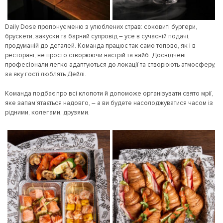
Daily Dose пропонує меню з улюблених страв: соковиті бургери,
брускети, закуски та барний супровід – усе в сучасній подачі,
продуманій до деталей. Команда працює так само топово, як і в
ресторані, не просто створюючи настрій та вайб. Досвідчені
професіонали легко адаптуються до локації та створюють атмосферу,
за яку гості люблять Дейлі.
Команда подбає про всі клопоти й допоможе організувати свято мрії,
яке запам’ятається надовго, – а ви будете насолоджуватися часом із
рідними, колегами, друзями.