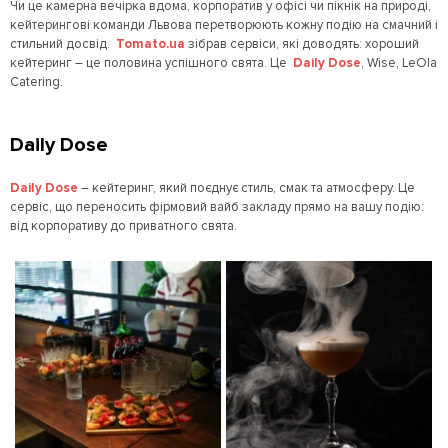
Чи це камерна вечірка вдома, корпоратив у офісі чи пікнік на природі,
кейтерингові команди Львова перетворюють кожну подію на смачний і
стильний досвід.
Tomato.ua
зібрав сервіси, які доводять: хороший
кейтеринг – це половина успішного свята. Це
Daily Dose
, Wise, LeОla
Catering.
Daily Dose
Daily Dose
– кейтеринг, який поєднує стиль, смак та атмосферу. Це
сервіс, що переносить фірмовий вайб закладу прямо на вашу подію:
від корпоративу до приватного свята.