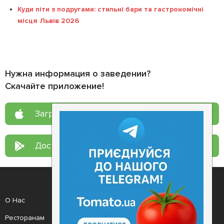
Куди піти з подругами: стильні бари та гастрономічні
місця Львів 2026
Нужна информация о заведении?
Скачайте приложение!
Загрузите в
App Store
Доступно в
Google Play
О Нас
Рецепт дня
Ресторанам
Новости