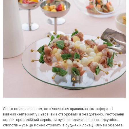
Свято починається там, де з’являється правильна атмосфера – і
виїзний кейтеринг у Львові вміє створювати її бездоганно. Ресторанні
страви, професійний сервіс, вишукана подача та повна відсутність
клопотів – усе це можна отримати в будь-якій локації, яку ви оберете.