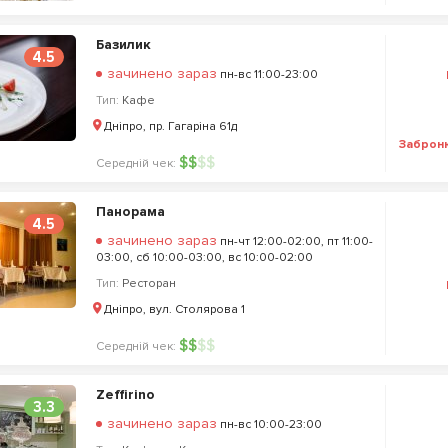
Базилик
4.5
зачинено зараз
пн-вс 11:00-23:00
Тип:
Кафе
Дніпро, пр. Гагаріна 61д
Заброн
$
$
$
$
Середній чек:
Панорама
4.5
зачинено зараз
пн-чт 12:00-02:00, пт 11:00-
03:00, сб 10:00-03:00, вс 10:00-02:00
Тип:
Ресторан
Дніпро, вул. Столярова 1
$
$
$
$
Середній чек:
Zeffirino
3.3
зачинено зараз
пн-вс 10:00-23:00