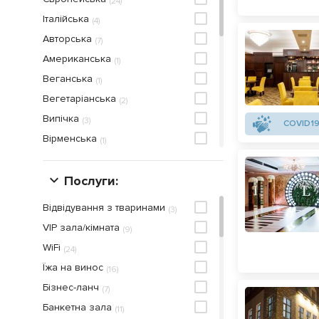
(
24
)
Італійська
(
4
)
Авторська
(
7
)
Американська
(
1
)
Веганська
(
1
)
Вегетаріанська
(
2
)
Випічка
(
3
)
COVID19
Вірменська
(
1
)
Грузинська
(
3
)
Кавказька
Послуги:
(
1
)
Мангал-меню
(
5
)
Відвідування з тваринами
(
3
)
Мексиканська
(
1
)
VIP зала/кімната
(
9
)
Морепродукти
(
1
)
WiFi
(
24
)
Піца
(
3
)
Їжа на винос
(
16
)
Рибна
(
3
)
Бiзнес-ланч
(
7
)
Російська
(
1
)
Банкетна зала
(
11
)
Середземноморська