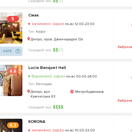
$
$
$
$
Середній чек:
Смак
5
зачинено зараз
пн-вс 12:00-23:00
Тип:
Кафе
Дніпро, пров. Джинчарадзе 12к
Заброн
$
$
$
$
Середній чек:
 - SAFE
Lucia Banquet Hall
4.6
Відчинено зараз
пн-вс 00:00-24:00
Тип:
Ресторан
Дніпро, вул.
Метробудівників
Камчатська 63
Заброн
$
$
$
$
Середній чек:
KORONA
4.3
зачинено зараз
пн-вс 10:00-23:00