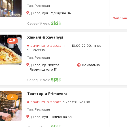
Тип:
Ресторан
Дніпро, вул. Радищева 34
Заброн
$
$
$
$
Середній чек:
Хінкалі & Хачапурі
4.5
зачинено зараз
пн-чт 10:00-22:00, пт-вс
10:00-23:00
Тип:
Ресторан
Дніпро, пр. Дмитра
Вокзальна
Яворницького 111
$
$
$
$
Середній чек:
Тратторія Primavera
4
зачинено зараз
пн-вс 11:00-23:00
Тип:
Ресторан
Дніпро, вул. Шевченка 53