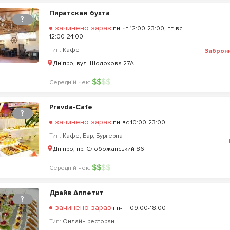
Пиратская бухта
?
зачинено зараз
пн-чт 12:00-23:00, пт-вс
12:00-24:00
Тип:
Кафе
Заброн
Дніпро, вул. Шолохова 27А
$
$
$
$
Середній чек:
Pravda-Сafe
?
зачинено зараз
пн-вс 10:00-23:00
Тип:
Кафе
,
Бар
,
Бургерна
Дніпро, пр. Слобожанський 86
$
$
$
$
Середній чек:
Драйв Аппетит
?
зачинено зараз
пн-пт 09:00-18:00
Тип:
Онлайн ресторан