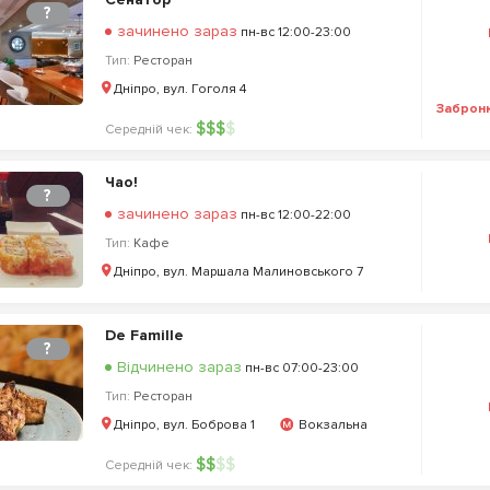
?
зачинено зараз
пн-вс 12:00-23:00
Тип:
Ресторан
Дніпро, вул. Гоголя 4
Заброн
$
$
$
$
Середній чек:
Чао!
?
зачинено зараз
пн-вс 12:00-22:00
Тип:
Кафе
Дніпро, вул. Маршала Малиновського 7
De Famille
?
Відчинено зараз
пн-вс 07:00-23:00
Тип:
Ресторан
Дніпро, вул. Боброва 1
Вокзальна
$
$
$
$
Середній чек: