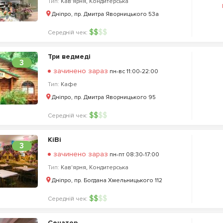
Тип:
Кав'ярня
,
Кондитерська
Дніпро, пр. Дмитра Яворницького 53а
$
$
$
$
Середній чек:
Три ведмеді
3
зачинено зараз
пн-вс 11:00-22:00
Тип:
Кафе
Дніпро, пр. Дмитра Яворницького 95
$
$
$
$
Середній чек:
КіВі
3
зачинено зараз
пн-пт 08:30-17:00
Тип:
Кав'ярня
,
Кондитерська
Дніпро, пр. Богдана Хмельницького 112
$
$
$
$
Середній чек:
Сенатор