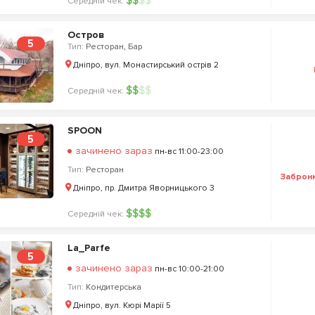
$
$
$
$
Середній чек:
Остров
5
Тип:
Ресторан
,
Бар
Дніпро, вул. Монастирський острів 2
$
$
$
$
Середній чек:
SPOON
5
зачинено зараз
пн-вс 11:00-23:00
Тип:
Ресторан
Заброн
Дніпро, пр. Дмитра Яворницького 3
$
$
$
$
Середній чек:
La_Parfe
5
зачинено зараз
пн-вс 10:00-21:00
Тип:
Кондитерська
Дніпро, вул. Кюрі Марії 5