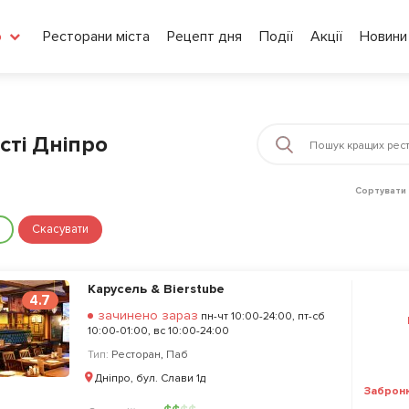
Ресторани міста
Рецепт дня
Події
Акції
Новини
о
сті Дніпро
Сортувати 
Скасувати
Карусель & Bierstube
4.7
зачинено зараз
пн-чт 10:00-24:00, пт-сб
10:00-01:00, вс 10:00-24:00
Тип:
Ресторан
,
Паб
Дніпро, бул. Слави 1д
Заброн