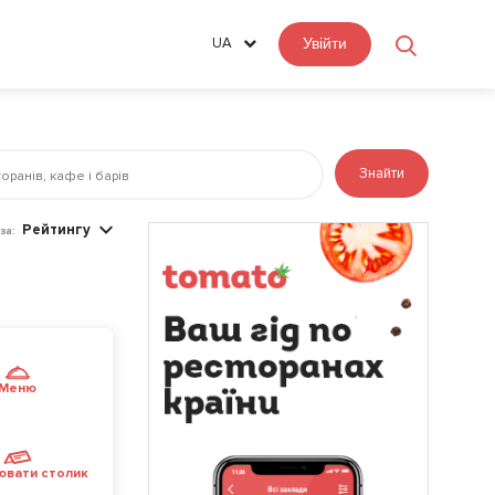
UA
Увійти
Знайти
Рейтингу
за:
Меню
ювати столик