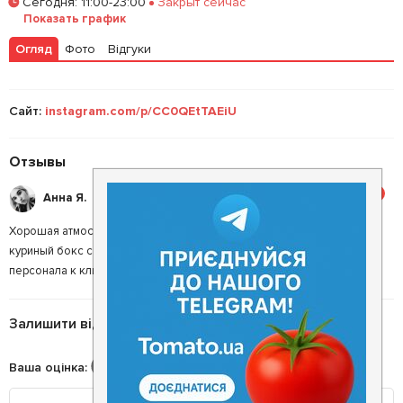
Сегодня
:
11:00-23:00
Закрыт сейчас
Показать график
Огляд
Фото
Відгуки
Сайт:
instagram.com/p/CC0QEtTAEiU
Отзывы
5
Анна Я.
Хорошая атмосфера. Заказ получила довольно быстро. Брала
куриный бокс с медовым соусом, очень вкусно. Отношения
персонала к клиенту на уровне.
Залишити відгук
Ваша оцінка
: