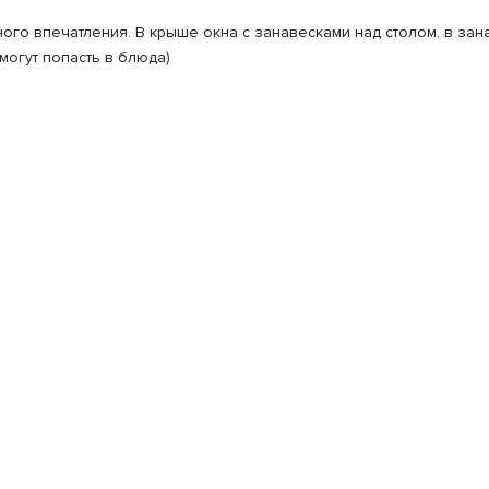
ого впечатления. В крыше окна с занавесками над столом, в зан
могут попасть в блюда)
тупно! Суши супер. Стейки вне конкуренции!