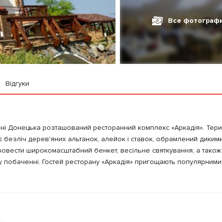
Все фотограф
Відгуки
ині Донецька розташований ресторанний комплекс «Аркадія». Тери
 безліч дерев'яних альтанок, алейок і ставок, обрамлений дикими
овести широкомасштабний бенкет, весільне святкування, а також
у побаченні. Гостей ресторану «Аркадія» пригощають популярними 