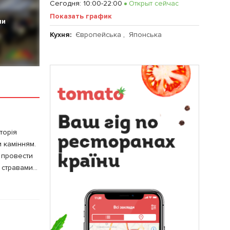
Сегодня
:
10:00-22:00
Открыт сейчас
Показать график
ии
Кухня:
Європейська
,
Японська
торія
 камінням.
 провести
стравами...