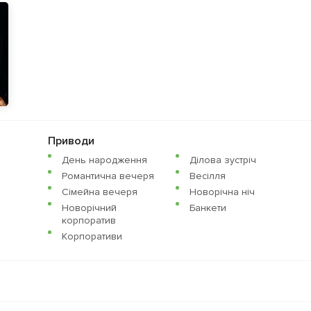
Приводи
День народження
Ділова зустріч
Романтична вечеря
Весілля
Сімейна вечеря
Новорічна ніч
Новорічний
Банкети
корпоратив
Корпоративи