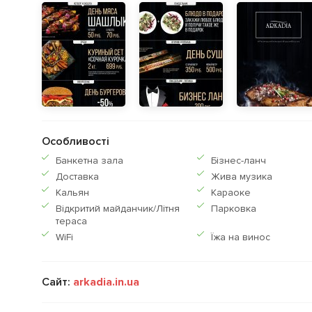
Особливості
Банкетна зала
Бiзнес-ланч
Доставка
Жива музика
Кальян
Караоке
Відкритий майданчик/Літня
Парковка
тераса
WiFi
Їжа на винос
Сайт:
arkadia.in.ua