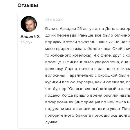
Отзывы
25.08.2019
Были в Аркадии 25 августа, на День шахте
до их переезда. Раньше всё было отлично.
Андрей Х.
порядку. Хотели заказать шашлык, но нас 
1
відгук
мясо придется ждать более часа. Окей, ни
то холодного хотелось). Я с филе, друг с 
вообще. Официант была уведомлена, она и
филешку. Ладно, ничего страшного, я сказ
волосины. Параллельно с окрошкой были з
курицей все ок. Бургеры, как и обещали, 
что бургер "Острые слезы", который я зак
подано. Когда пришло время расплачиватьс
воскресеньям (информация по ней была на 
подумали мы, оставили деньги и ушли. Пе
приоритетного банкета приходилось долго 
лучше.