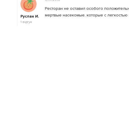
Ресторан не оставил особого положительн
мертвые насекомые, которые с легкостью 
Руслан И.
1
відгук
25.10.2016
Очень хорошее место. Вкусно быстро и дос
Тимофей
Ж.
1
відгук
Залишити відгук
Ваша оцінка
: