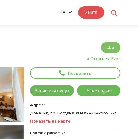
UA
Увійти
3.5
Открыт сейчас
Позвонить
Залишити відгук
У закладки
Адрес:
Донецьк, пр. Богдана Хмельницького 67г
Показать на карте
График работы: