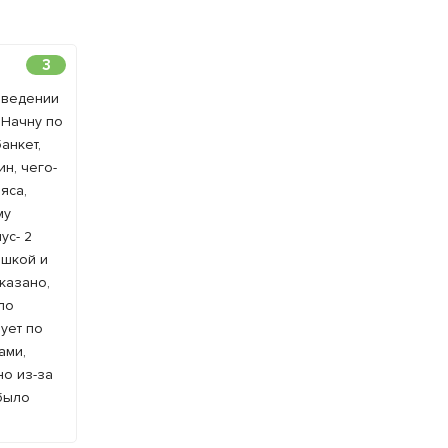
3
заведении
 Начну по
анкет,
н, чего-
яса,
му
ус- 2
ошкой и
казано,
ло
ует по
ами,
но из-за
 было