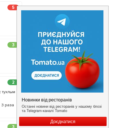
5
3
2
с тухлым
 3 раза
3