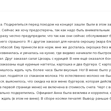
ра. Подкрепиться перед походом на концерт зашли. Были в этом 
 Сейчас же хочу предостеречь, так как надо быть внимательным.
сразу честно предупредили, что так как они сейчас обслуживают б
чего страшного. Я с другом заказал для начала окрошку (жара бли
колбасой. Ему принесли все норм, мне же досталась окрошка без м
звинилась и умчалась на кухню, где видимо начикали по-быстро
ал. Друг заказал салат Цезарь с курицей. В нем ещё оказался бон
аказаны ещё куриные наггетсы, картошка и два бургера. С карт
пришлось ждать чуть более часа. Были вкусные. Но! В меню было у
азал, подаётся со стаканом молока. Но естественно молоко не бы
я, выяснилось, что скидка на все меню бургеров, которая действ
первой странице меню) не включена в стоимость счета. Черт с в
чально подкрепились. Официант Анна была вежлива и корректна, 
ждать (в этом не виню). В сборе косяки печалят. Вывод- раньше