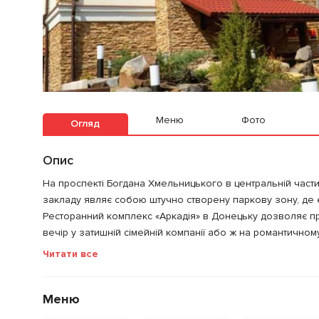
Меню
Фото
Огляд
Опис
На проспекті Богдана Хмельницького в центральній част
закладу являє собою штучно створену паркову зону, де є
Ресторанний комплекс «Аркадія» в Донецьку дозволяє пр
вечір у затишній сімейній компанії або ж на романтичном
Читати все
Меню