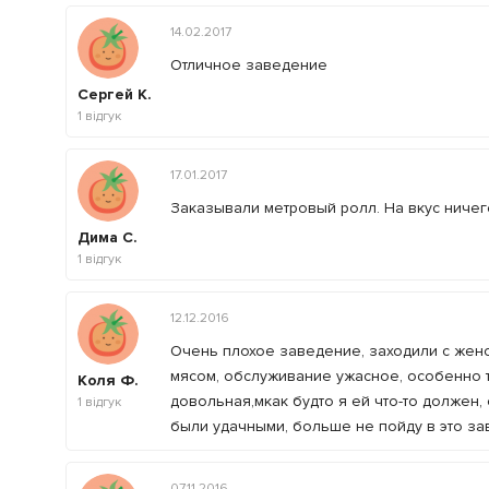
14.02.2017
Отличное заведение
Сергей К.
1
відгук
17.01.2017
Заказывали метровый ролл. На вкус ничег
Дима С.
1
відгук
12.12.2016
Очень плохое заведение, заходили с жено
мясом, обслуживание ужасное, особенно т
Коля Ф.
довольная,мкак будто я ей что-то должен, 
1
відгук
были удачными, больше не пойду в это за
07.11.2016