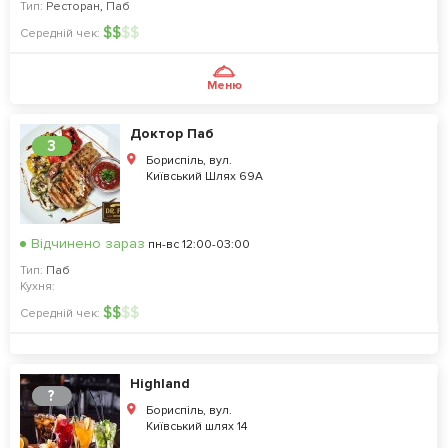
Тип:
Ресторан
,
Паб
$
$
$
$
Середній чек:
Меню
Доктор Паб
3
Бориспіль, вул.
Київський Шлях 69А
Відчинено зараз
пн-вс 12:00-03:00
Тип:
Паб
Кухня:
$
$
$
$
Середній чек:
Highland
?
Бориспіль, вул.
Київський шлях 14