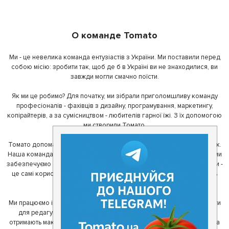
О команде Tomato
Ми - це невелика команда ентузіастів з України. Ми поставили перед
собою місію: зробити так, щоб де б в Україні ви не знаходилися, ви
завжди могли смачно поїсти.
Як ми це робимо? Для початку, ми зібрали приголомшливу команду
професіоналів - фахівців з дизайну, програмування, маркетингу,
копірайтерів, а за сумісництвом - любителів гарної їжі. З їх допомогою
ми створили Томато.
Томато допомагає своїм користувачам знайти цікаві місця неподалік.
Наша команда регулярно зв'язується з ресторанами - таким чином ми
забезпечуємо актуальність інформації. Друга частина нашої команди -
це самі користувачі, які діляться своїми враженнями і допомагають
один одному у виборі кращих місць.
Ми працюємо і з ресторанами. Для них ми надаємо зручні інструменти
для редагування інформації про себе - в результаті відвідувачі
отримають максимум інформації, а ресторан зможе зосередитися на