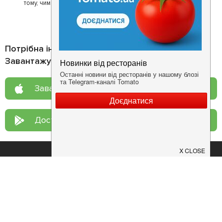
тому, чим він любить займатися більше всього - смачній їжі.
Потрібна інформація про заклад?
Завантажуйте додаток!
Завантажте у
App Store
Доступно у
Google Play
Про нас
Рецепт дня
Ресторанам
Новини
Контакти
Анонси