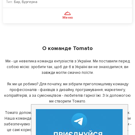
Тип:
Бар
,
Бургерна
Меню
О команде Tomato
Ми - це невелика команда ентузіастів з України. Ми поставили перед
собою місію: зробити так, щоб де б в Україні ви не знаходилися, ви
завжди могли смачно поїсти.
Як ми це робимо? Для початку, ми зібрали приголомшливу команду
професіоналів - фахівців з дизайну, програмування, маркетингу,
копірайтерів, а за сумісництвом - любителів гарної їжі. З їх допомогою
ми створили Томато.
Томато допомагає своїм користувачам знайти цікаві місця неподалік.
Наша команда регулярно зв'язується з ресторанами - таким чином ми
забезпечуємо актуальність інформації. Друга частина нашої команди -
це самі користувачі, які діляться своїми враженнями і допомагають