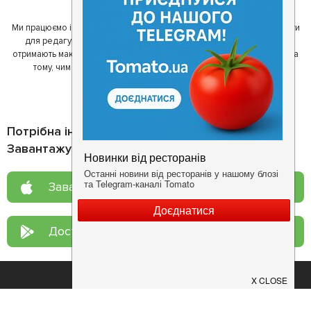
один одному у виборі кращих місць.
Ми працюємо і з ресторанами. Для них ми надаємо зручні інструменти
для редагування інформації про себе - в результаті відвідувачі
отримають максимум інформації, а ресторан зможе зосередитися на
тому, чим він любить займатися більше всього - смачній їжі.
Потрібна інформація про заклад?
Завантажуйте додаток!
Завантажте у
App Store
Доступно у
Google Play
Про нас
Рецепт дня