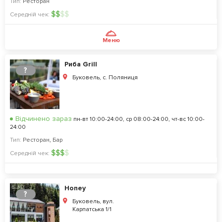
Тип:
Ресторан
$
$
$
$
Середній чек:
Меню
Риба Grill
?
Буковель, с. Поляниця
Відчинено зараз
пн-вт 10:00-24:00, ср 08:00-24:00, чт-вс 10:00-
24:00
Тип:
Ресторан
,
Бар
$
$
$
$
Середній чек:
Honey
?
Буковель, вул.
Карпатська 1/1