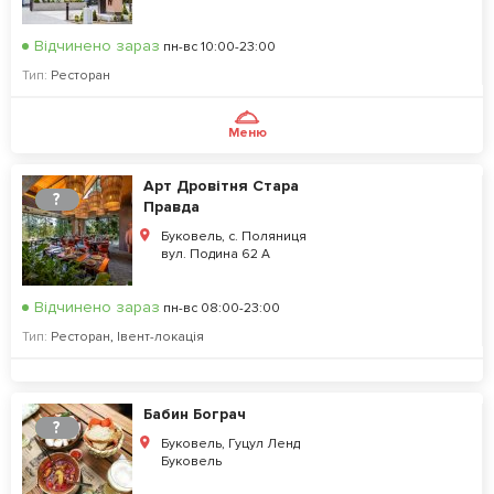
Відчинено зараз
пн-вс 10:00-23:00
Тип:
Ресторан
Меню
Арт Дровітня Стара
?
Правда
Буковель, с. Поляниця
вул. Подина 62 А
Відчинено зараз
пн-вс 08:00-23:00
Тип:
Ресторан
,
Івент-локація
Бабин Бограч
?
Буковель, Гуцул Ленд
Буковель