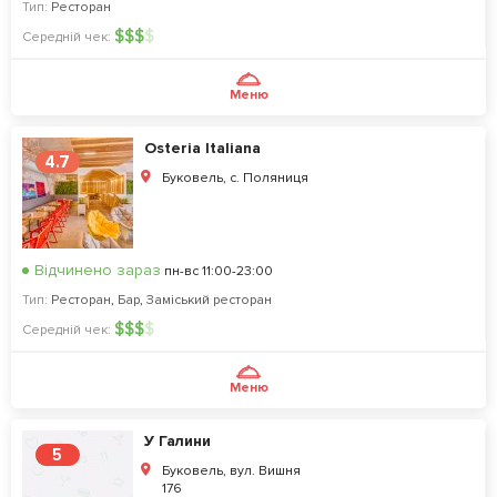
Тип:
Ресторан
$
$
$
$
Середній чек:
Меню
Osteria Italiana
4.7
Буковель, с. Поляниця
Відчинено зараз
пн-вс 11:00-23:00
Тип:
Ресторан
,
Бар
,
Заміський ресторан
$
$
$
$
Середній чек:
Меню
У Галини
5
Буковель, вул. Вишня
176