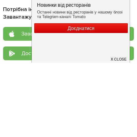
Потрібна інформація про заклад?
Завантажуйте додаток!
Завантажте у
App Store
Доступно у
Google Play
Про нас
Рецепт дня
Ресторанам
Новини
Контакти
Анонси
Куди піти
Здоров'я
Лайфхак
Мобільний додаток