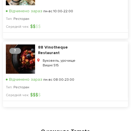
Відчинено зараз
пн-вс 10:00-22:00
Тип:
Ресторан
$
$
$
$
Середній чек:
88 Vinotheque
?
Restaurant
Буковель, урочище
Вишні 515
Відчинено зараз
пн-вс 08:00-23:00
Тип:
Ресторан
$
$
$
$
Середній чек: