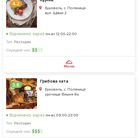
4.2
Буковель, с. Поляниця
вул. Щівки 2
Відчинено зараз
пн-вс 12:00-22:00
Тип:
Ресторан
$
$
$
$
Середній чек:
Меню
Грибова хата
3.8
Буковель, с. Поляниця
урочище Вишня 8а
Відчинено зараз
пн-вс 09:00-23:00
Тип:
Ресторан
$
$
$
$
Середній чек: