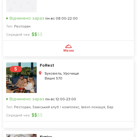
Відчинено зараз
пн-вс 08:00-22:00
Тип:
Ресторан
$
$
$
$
Середній чек:
Меню
FoRest
5
Буковель, Урочище
Вишні 570
Відчинено зараз
пн-вс 12:00-23:00
Тип:
Ресторан
,
Заміський клуб / комплекс
,
Івент-локація
,
Бар
$
$
$
$
Середній чек:
Курінь