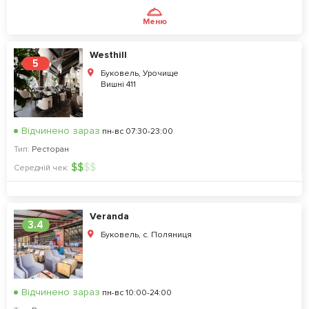
Меню
Westhill
5
Буковель, Урочище
Вишні 411
Відчинено зараз
пн-вс 07:30-23:00
Тип:
Ресторан
$
$
$
$
Середній чек:
Veranda
3.4
Буковель, с. Поляниця
Відчинено зараз
пн-вс 10:00-24:00