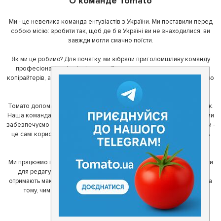
О команде Tomato
Ми - це невелика команда ентузіастів з України. Ми поставили перед
собою місію: зробити так, щоб де б в Україні ви не знаходилися, ви
завжди могли смачно поїсти.
Як ми це робимо? Для початку, ми зібрали приголомшливу команду
професіоналів - фахівців з дизайну, програмування, маркетингу,
копірайтерів, а за сумісництвом - любителів гарної їжі. З їх допомогою
ми створили Томато.
Томато допомагає своїм користувачам знайти цікаві місця неподалік.
Наша команда регулярно зв'язується з ресторанами - таким чином ми
забезпечуємо актуальність інформації. Друга частина нашої команди -
це самі користувачі, які діляться своїми враженнями і допомагають
один одному у виборі кращих місць.
Ми працюємо і з ресторанами. Для них ми надаємо зручні інструменти
для редагування інформації про себе - в результаті відвідувачі
отримають максимум інформації, а ресторан зможе зосередитися на
тому, чим він любить займатися більше всього - смачній їжі.