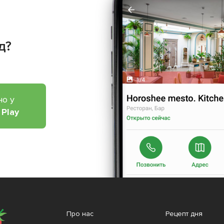
д?
но у
 Play
Про нас
Рецепт дня