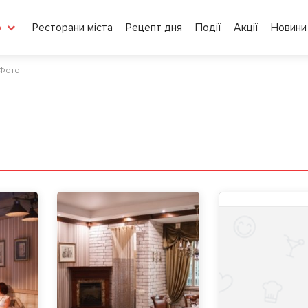
Ресторани міста
Рецепт дня
Події
Акції
Новини
о
Фото