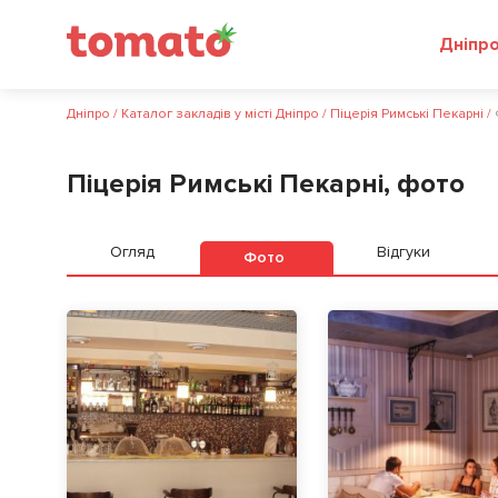
Дніпр
Дніпро
/
Каталог закладів у місті Дніпро
/
Піцерія Римські Пекарні
/
Піцерія Римські Пекарні, фото
Огляд
Відгуки
Фото