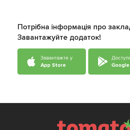
Потрібна інформація про закла
Завантажуйте додаток!
Завантажте у
Доступ
App Store
Google