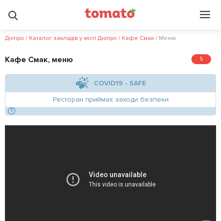
Дніпро
/
Каталог закладів у місті Дніпро
/
Кафе Смак
/
Меню
Кафе Смак, меню
5
COVID19 - SAFE
Ресторан приймає заходи безпеки