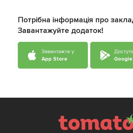
Потрібна інформація про закла
Завантажуйте додаток!
Завантажте у
Доступ
App Store
Google