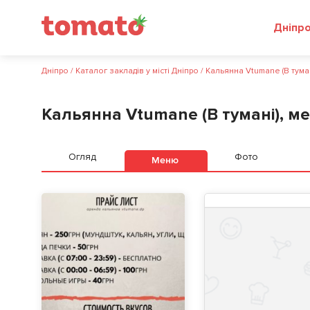
Дніпр
Дніпро
/
Каталог закладів у місті Дніпро
/
Кальянна Vtumane (В туман
Кальянна Vtumane (В тумані), м
Огляд
Фото
Меню