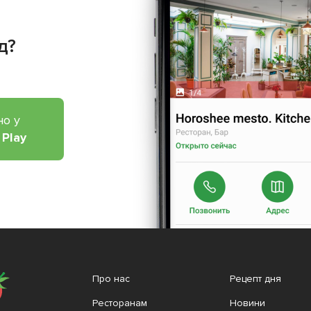
д?
но у
 Play
Про нас
Рецепт дня
Ресторанам
Новини