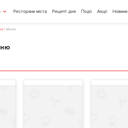
Ресторани міста
Рецепт дня
Події
Акції
Новини
о
і)
/
Меню
еню