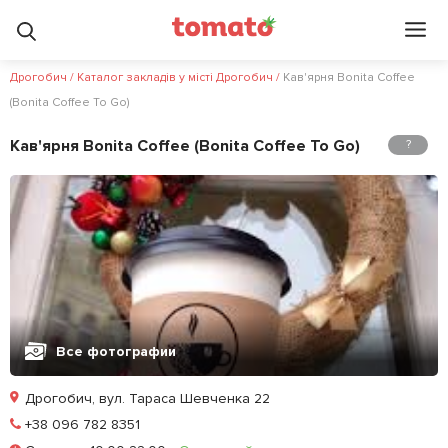
Дрогобич
/
Каталог закладів у місті Дрогобич
/
Кав'ярня Bonita Coffee
(Bonita Coffee To Go)
Кав'ярня Bonita Coffee (Bonita Coffee To Go)
?
Все фотографии
Дрогобич, вул. Тараса Шевченка 22
Позвонить
+38 096 782 8351