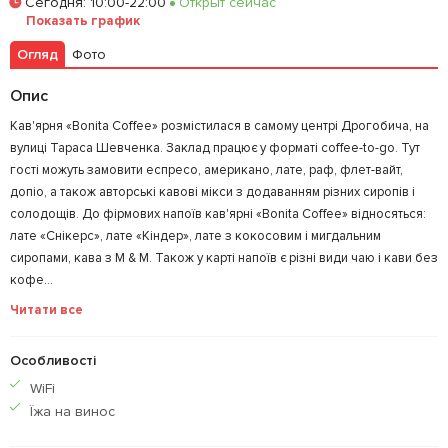
Сегодня
:
10:00-22:00
Открыт сейчас
Залишити відгук
У закладки
Показать график
Огляд
Фото
Опис
Кав'ярня «Bonita Coffee» розмістилася в самому центрі Дрогобича, на
вулиці Тараса Шевченка. Заклад працює у форматі coffee-to-go. Тут
гості можуть замовити еспресо, американо, лате, раф, флет-вайт,
допіо, а також авторські кавові мікси з додаванням різних сиропів і
солодощів. До фірмових напоїв кав'ярні «Bonita Coffee» відносяться:
лате «Снікерс», лате «Кіндер», лате з кокосовим і мигдальним
сиропами, кава з M & M. Також у карті напоїв є різні види чаю і кави без
кофе...
Читати все
Особливості
WiFi
Їжа на винос