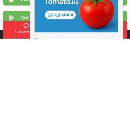
Доступно у
Google Play
Залишити відгук
Позвонить
У закладки
Про нас
Рецепт дня
Ресторанам
Новини
Контакти
Анонси
Куди піти
Здоров'я
Лайфхак
Мобільний додаток
Конфіденційність
Умови
Додати заклад
Продовжуючи використовувати наш сайт, ви погоджуєтеся з умовами